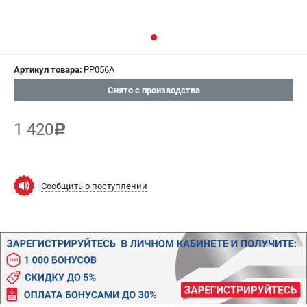
ИЗБРАННОЕ
(
0
)
МАГАЗИНЫ
Артикул товара:
PP056A
СЕРВИС
Снято с производства
ПОДДЕРЖКА
1 420
c
Сервисный центр
Гарантия
Правила обмена и возврата
Сообщить о поступлении
ИНФОРМАЦИЯ
Юридическим лицам
Контакты
Способы оплаты
О компании
О бренде