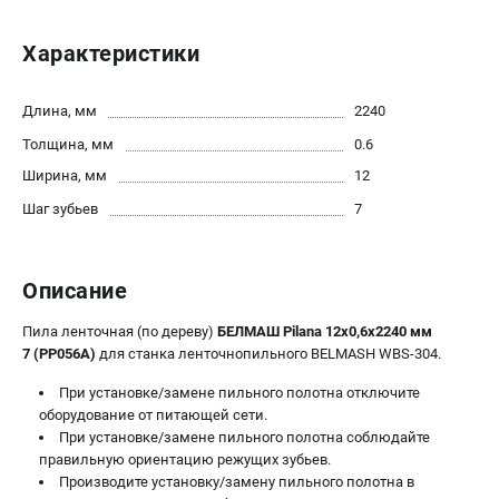
Политика обработки персональных данных
Новости
Характеристики
Бонусная программа
Как нас найти
Длина, мм
2240
Пользовательское соглашение
Толщина, мм
0.6
Ширина, мм
12
СТАНОЧНОЕ ОБОРУДОВАНИЕ
Шаг зубьев
7
Комбинированные станки
Ленточнопильные станки
Рейсмусы
Описание
Сверлильные станки
Пила ленточная (по дереву)
БЕЛМАШ Pilana 12х0,6x2240 мм
Стружкоотсосы
7 (PP056A)
для станка ленточнопильного BELMASH WBS-304.
Фуговальные станки
Циркулярные станки
При установке/замене пильного полотна отключите
оборудование от питающей сети.
Шлифовальные станки
При установке/замене пильного полотна соблюдайте
правильную ориентацию режущих зубьев.
ДОПОЛНИТЕЛЬНОЕ ОБОРУДОВАНИЕ
Производите установку/замену пильного полотна в