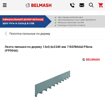
0 
₽
САНКТ-ПЕТЕРБУРГ
Полотна пильные по дереву
+7 (812) 317-66-20
- ЗАКАЗ ИЗДЕЛИЙ
Лента пильная по дереву 12х0,6x2240 мм 7 БЕЛМАШ Pilana
(PP056A)
ЗАКАЗАТЬ ЗАПЧАСТЬ
ВХОД ИЛИ РЕГИСТРАЦИЯ
КАТАЛОГ
АКЦИИ
СРАВНЕНИЕ
(
0
)