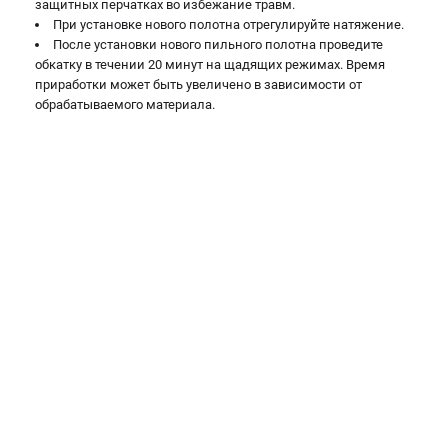
защитных перчатках во избежание травм.
Валы строгальные
При установке нового полотна отрегулируйте натяжение.
Патроны и переходники
После установки нового пильного полотна проведите
Подставки для станков
обкатку в течении 20 минут на щадящих режимах. Время
приработки может быть увеличено в зависимости от
Полотна пильные по дереву
обрабатываемого материала.
Прижимные устройства
Рольганги-роликовые опоры
Цанги и зажимы
ПОЛЕЗНЫЕ СТАТЬИ
Характеристики токарных станков
Токарные "ДОПЫ"
Все о влажности древесины
ТЕЛЕФОН (САНКТ-ПЕТЕРБУРГ)
+7 (812) 317-66-20
Информация размещённая на сайте не является публичной
офертой