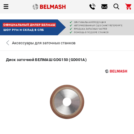
0 
₽
САНКТ-ПЕТЕРБУРГ
Аксессуары для заточных станков
+7 (812) 317-66-20
- ЗАКАЗ ИЗДЕЛИЙ
Диск заточной БЕЛМАШ GDG150 (GD001A)
ЗАКАЗАТЬ ЗАПЧАСТЬ
ВХОД ИЛИ РЕГИСТРАЦИЯ
КАТАЛОГ
АКЦИИ
СРАВНЕНИЕ
(
0
)