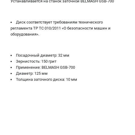
Устанавливается на станок заточной BELMASH GSB-700
Валы строгальные
Патроны и переходники
Подставки для станков
Диск соответствует требованиям технического
Полотна пильные по дереву
регламента ТР ТС 010/2011 «О безопасности машин и
Прижимные устройства
оборудования».
Рольганги-роликовые опоры
Цанги и зажимы
Посадочный диаметр: 32 мм
Зернистость: 150 грит
ПОЛЕЗНЫЕ СТАТЬИ
Применение: BELMASH GSB-700
Диаметр: 125 мм
Характеристики токарных станков
Толщина заточного диска: 10 мм
Токарные "ДОПЫ"
Все о влажности древесины
ТЕЛЕФОН (САНКТ-ПЕТЕРБУРГ)
+7 (812) 317-66-20
Информация размещённая на сайте не является публичной
офертой