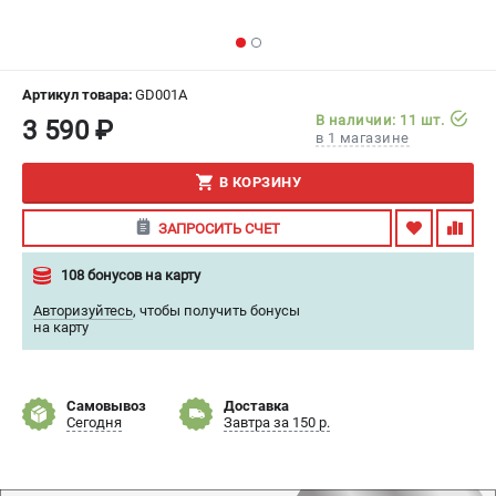
ИЗБРАННОЕ
(
0
)
МАГАЗИНЫ
Артикул товара:
GD001A
В наличии: 11 шт.
3 590 ₽
СЕРВИС
в 1 магазине
В КОРЗИНУ
ПОДДЕРЖКА
Сервисный центр
ЗАПРОСИТЬ СЧЕТ
Гарантия
108 бонусов на карту
Правила обмена и возврата
Авторизуйтесь
,
чтобы получить бонусы
на карту
ИНФОРМАЦИЯ
Юридическим лицам
Контакты
Самовывоз
Доставка
Сегодня
Завтра за 150 р.
Способы оплаты
О компании
О бренде