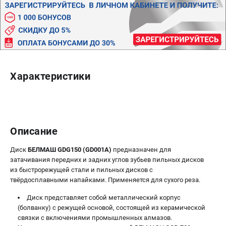
Политика обработки персональных данных
Новости
Бонусная программа
Как нас найти
Пользовательское соглашение
Характеристики
СТАНОЧНОЕ ОБОРУДОВАНИЕ
Комбинированные станки
Ленточнопильные станки
Рейсмусы
Описание
Сверлильные станки
Диск
БЕЛМАШ GDG150 (GD001A)
предназначен для
Стружкоотсосы
затачивания передних и задних углов зубьев пильных дисков
Фуговальные станки
из быстрорежущей стали и пильных дисков с
Циркулярные станки
твёрдосплавными напайками. Применяется для сухого реза.
Шлифовальные станки
Диск представляет собой металлический корпус
(болванку) с режущей основой, состоящей из керамической
ДОПОЛНИТЕЛЬНОЕ ОБОРУДОВАНИЕ
связки с включениями промышленных алмазов.