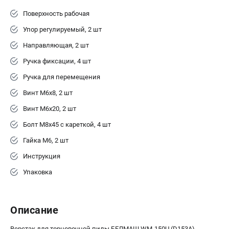
Валы строгальные
Поверхность рабочая
Патроны и переходники
Упор регулируемый, 2 шт
Подставки для станков
Полотна пильные по дереву
Направляющая, 2 шт
Прижимные устройства
Ручка фиксации, 4 шт
Рольганги-роликовые опоры
Ручка для перемещения
Цанги и зажимы
Винт M6x8, 2 шт
Винт M6x20, 2 шт
ПОЛЕЗНЫЕ СТАТЬИ
Болт M8x45 с кареткой, 4 шт
Характеристики токарных станков
Токарные "ДОПЫ"
Гайка M6, 2 шт
Все о влажности древесины
Инструкция
Упаковка
ТЕЛЕФОН (САНКТ-ПЕТЕРБУРГ)
+7 (812) 317-66-20
Информация размещённая на сайте не является публичной
Описание
офертой
Верстак для торцовочной пилы БЕЛМАШ WM-150U (D153A)