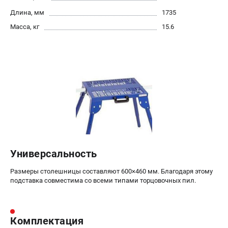
Политика обработки персональных данных
Длина, мм
1735
Новости
Масса, кг
15.6
Бонусная программа
Как нас найти
Пользовательское соглашение
СТАНОЧНОЕ ОБОРУДОВАНИЕ
Комбинированные станки
Ленточнопильные станки
Рейсмусы
Сверлильные станки
Универсальность
Стружкоотсосы
Фуговальные станки
Размеры столешницы составляют 600×460 мм. Благодаря этому
Циркулярные станки
подставка совместима со всеми типами торцовочных пил.
Шлифовальные станки
ДОПОЛНИТЕЛЬНОЕ ОБОРУДОВАНИЕ
Комплектация