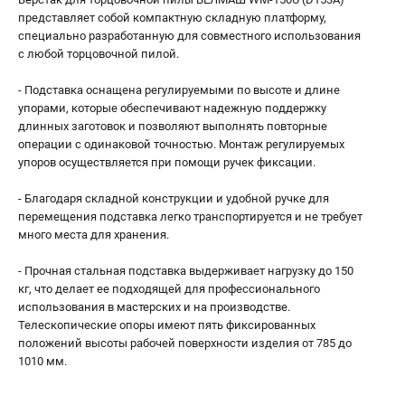
проспект Александровской Фермы, 29АЛ
представляет собой компактную складную платформу,
8 (812) 317-66-20
специально разработанную для совместного использования
Режим работы колл-центра:
с любой торцовочной пилой.
пн-пт - с 9:00 до 18:00
сб - с 10:00 до 16:00
- Подставка оснащена регулируемыми по высоте и длине
вс - выходной
упорами, которые обеспечивают надежную поддержку
zakaz@belmash-market.ru
длинных заготовок и позволяют выполнять повторные
операции с одинаковой точностью. Монтаж регулируемых
упоров осуществляется при помощи ручек фиксации.
- Благодаря складной конструкции и удобной ручке для
перемещения подставка легко транспортируется и не требует
много места для хранения.
- Прочная стальная подставка выдерживает нагрузку до 150
кг, что делает ее подходящей для профессионального
использования в мастерских и на производстве.
Телескопические опоры имеют пять фиксированных
положений высоты рабочей поверхности изделия от 785 до
1010 мм.