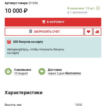
Артикул товара:
D153A
ИЗБРАННОЕ
(
0
)
В наличии: 13 шт.
10 000 ₽
в 1 магазине
МАГАЗИНЫ
В КОРЗИНУ
СЕРВИС
ЗАПРОСИТЬ СЧЕТ
ПОДДЕРЖКА
300 бонусов на карту
Сервисный центр
Авторизуйтесь
,
чтобы получить бонусы
на карту
Гарантия
Правила обмена и возврата
Самовывоз
Доставка
ИНФОРМАЦИЯ
10 August
через 3 дня
бесплатно
Юридическим лицам
Контакты
Характеристики
Способы оплаты
О компании
О бренде
Высота, мм
1010