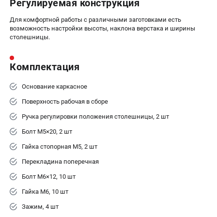
Регулируемая конструкция
пн-пт - с 9:00 до 18:00
сб - с 10:00 до 16:00
Для комфортной работы с различными заготовками есть
вс - выходной
возможность настройки высоты, наклона верстака и ширины
zakaz@belmash-market.ru
столешницы.
Комплектация
Основание каркасное
Поверхность рабочая в сборе
Ручка регулировки положения столешницы, 2 шт
Болт М5×20, 2 шт
Гайка стопорная М5, 2 шт
Перекладина поперечная
Болт М6×12, 10 шт
Гайка М6, 10 шт
Зажим, 4 шт