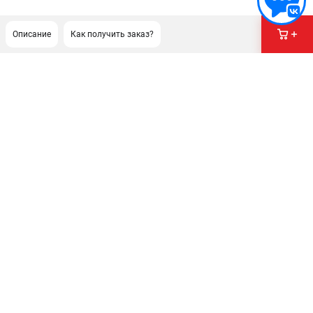
Описание
Как получить заказ?
ПОДДЕРЖКА
Гарантия
Правила обмена и возврата
ИНФОРМАЦИЯ
Юридическим лицам
Контакты
Способы оплаты
О компании
О бренде