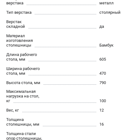
верстака
металл
Новости
Тип верстака
столярный
Бонусная программа
Пользовательское соглашение
Верстак
складной
да
Материал
СТАНОЧНОЕ ОБОРУДОВАНИЕ
изготовления
столешницы
Бамбук
Комбинированные станки
Длина рабочего
Ленточнопильные станки
стола, мм
605
Рейсмусы
Ширина рабочего
Сверлильные станки
стола, мм
470
Стружкоотсосы
Высота стола, мм
790
Фуговальные станки
Максимальная
Циркулярные станки
нагрузка на стол,
кг
100
Шлифовальные станки
Вес, кг
12
ДОПОЛНИТЕЛЬНОЕ ОБОРУДОВАНИЕ
Толщина
столешницы, мм
16
Валы строгальные
Толщина стали
Патроны и переходники
опор столешницы,