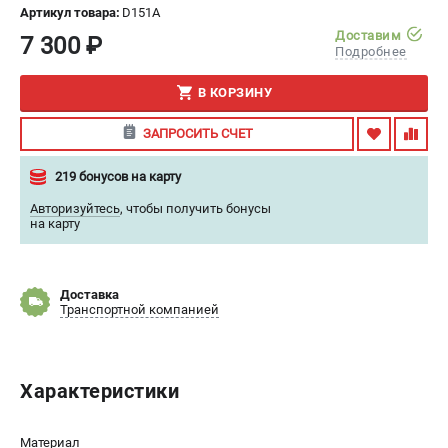
Артикул товара:
D151A
ИЗБРАННОЕ
(
0
)
Доставим
7 300 ₽
Подробнее
МАГАЗИНЫ
В КОРЗИНУ
СЕРВИС
ЗАПРОСИТЬ СЧЕТ
ПОДДЕРЖКА
219 бонусов на карту
Гарантия
Авторизуйтесь
,
чтобы получить бонусы
на карту
Правила обмена и возврата
ИНФОРМАЦИЯ
Доставка
Транспортной компанией
Юридическим лицам
Контакты
Способы оплаты
Характеристики
О компании
О бренде
Политика обработки персональных данных
Материал