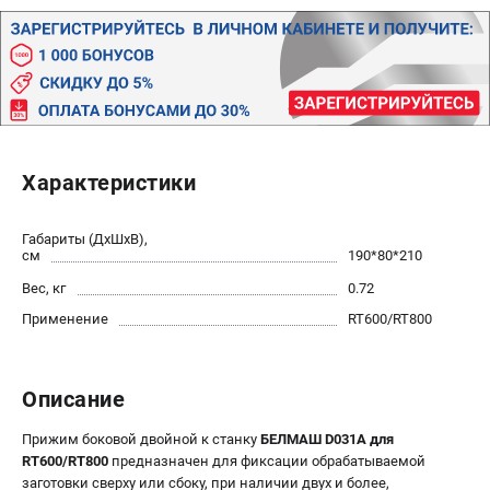
Политика обработки персональных данных
Новости
Бонусная программа
Как нас найти
Пользовательское соглашение
Характеристики
СТАНОЧНОЕ ОБОРУДОВАНИЕ
Комбинированные станки
Габариты (ДхШхВ),
Ленточнопильные станки
см
190*80*210
Рейсмусы
Вес, кг
0.72
Сверлильные станки
Применение
RT600/RT800
Стружкоотсосы
Фуговальные станки
Циркулярные станки
Описание
Шлифовальные станки
Прижим боковой двойной к станку
БЕЛМАШ D031A для
RT600/RT800
предназначен для фиксации обрабатываемой
ДОПОЛНИТЕЛЬНОЕ ОБОРУДОВАНИЕ
заготовки сверху или сбоку, при наличии двух и более,