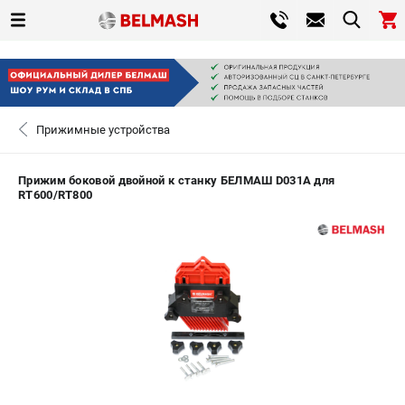
0 
₽
САНКТ-ПЕТЕРБУРГ
Прижимные устройства
+7 (812) 317-66-20
- ЗАКАЗ ИЗДЕЛИЙ
Прижим боковой двойной к станку БЕЛМАШ D031A для
RT600/RT800
ЗАКАЗАТЬ ЗАПЧАСТЬ
ВХОД ИЛИ РЕГИСТРАЦИЯ
КАТАЛОГ
АКЦИИ
СРАВНЕНИЕ
(
0
)