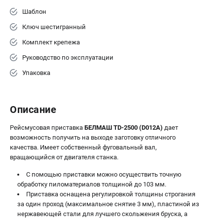
Валы строгальные
Шаблон
Патроны и переходники
Ключ шестигранный
Подставки для станков
Комплект крепежа
Полотна пильные по дереву
Прижимные устройства
Руководство по эксплуатации
Рольганги-роликовые опоры
Упаковка
Цанги и зажимы
ПОЛЕЗНЫЕ СТАТЬИ
Описание
Характеристики токарных станков
Рейсмусовая приставка
БЕЛМАШ TD-2500 (D012A)
дает
Токарные "ДОПЫ"
возможность получить на выходе заготовку отличного
Все о влажности древесины
качества. Имеет собственный фуговальный вал,
вращающийся от двигателя станка.
С помощью приставки можно осуществить точную
ТЕЛЕФОН (САНКТ-ПЕТЕРБУРГ)
обработку пиломатериалов толщиной до 103 мм.
+7 (812) 317-66-20
Приставка оснащена регулировкой толщины строгания
Информация размещённая на сайте не является публичной
за один проход (максимальное снятие 3 мм), пластиной из
офертой
нержавеющей стали для лучшего скольжения бруска, а