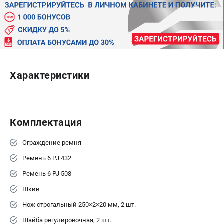
Политика обработки персональных данных
Новости
Бонусная программа
Как нас найти
Пользовательское соглашение
Характеристики
СТАНОЧНОЕ ОБОРУДОВАНИЕ
Комбинированные станки
Ленточнопильные станки
Комплектация
Рейсмусы
Сверлильные станки
Ограждение ремня
Стружкоотсосы
Ремень 6 PJ 432
Фуговальные станки
Ремень 6 PJ 508
Циркулярные станки
Шлифовальные станки
Шкив
Нож строгальный 250×2×20 мм, 2 шт.
ДОПОЛНИТЕЛЬНОЕ ОБОРУДОВАНИЕ
Шайба регулировочная, 2 шт.