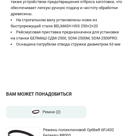
также устройством предотвращения отброса заготовки, что
проспект Александровской Фермы, 29АЛ
обеспечивает легкую ручную подачу и чистоту обработки
8 (812) 317-66-20
древесины.
Режим работы колл-центра:
На строгальном валу установлены ножи из
пн-пт - с 9:00 до 18:00
сб - с 10:00 до 16:00
быстрорежущей стали BELMASH HSS 250×2×20
вс - выходной
Рейсмусовая приставка предназначена для установки
zakaz@belmash-market.ru
на станки БЕЛМАШ СДМ-2500, SDM-2500M, SDM-2500PRO.
Оснащена патрубком отвода стружки диаметром 63 мм
ВАМ МОЖЕТ ПОНАДОБИТЬСЯ
Ремни
(2)
Ремень поликлиновой Optibelt 6PJ432
Белмаш RR003