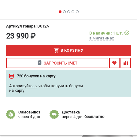
ИЗБРАННОЕ
(
0
)
МАГАЗИНЫ
Артикул товара:
D012A
В наличии: 1 шт.
23 990 ₽
СЕРВИС
в магазинах
В КОРЗИНУ
ПОДДЕРЖКА
Сервисный центр
ЗАПРОСИТЬ СЧЕТ
Гарантия
720 бонусов на карту
Правила обмена и возврата
Авторизуйтесь
,
чтобы получить бонусы
на карту
ИНФОРМАЦИЯ
Юридическим лицам
Контакты
Самовывоз
Доставка
через 4 дня
через 4 дня
бесплатно
Способы оплаты
О компании
О бренде