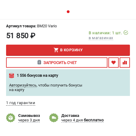
ИЗБРАННОЕ
(
0
)
МАГАЗИНЫ
Артикул товара:
BM20 Vario
В наличии: 1 шт.
51 850 ₽
СЕРВИС
в магазинах
В КОРЗИНУ
ПОДДЕРЖКА
Сервисный центр
ЗАПРОСИТЬ СЧЕТ
Гарантия
1 556 бонусов на карту
Правила обмена и возврата
Авторизуйтесь
,
чтобы получить бонусы
на карту
ИНФОРМАЦИЯ
Юридическим лицам
1 год гарантии
Контакты
Самовывоз
Доставка
Способы оплаты
через 3 дня
через 4 дня
бесплатно
О компании
О бренде