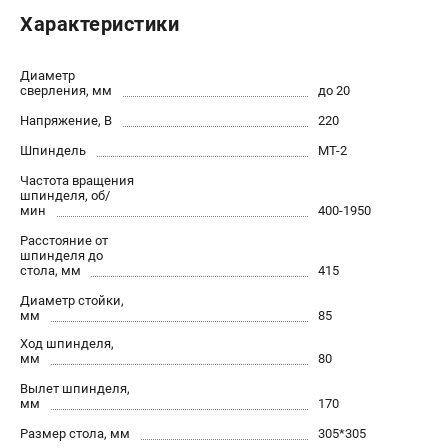
проспект Александровской Фермы, 29АЛ
Характеристики
8 (812) 317-66-20
Режим работы колл-центра:
пн-пт - с 9:00 до 18:00
Диаметр
сб - с 10:00 до 16:00
сверления, мм
до 20
вс - выходной
Напряжение, В
220
zakaz@belmash-market.ru
Шпиндель
МТ-2
Частота вращения
шпинделя, об/
мин
400-1950
Расстояние от
шпинделя до
стола, мм
415
Диаметр стойки,
мм
85
Ход шпинделя,
мм
80
Вылет шпинделя,
мм
170
Размер стола, мм
305*305