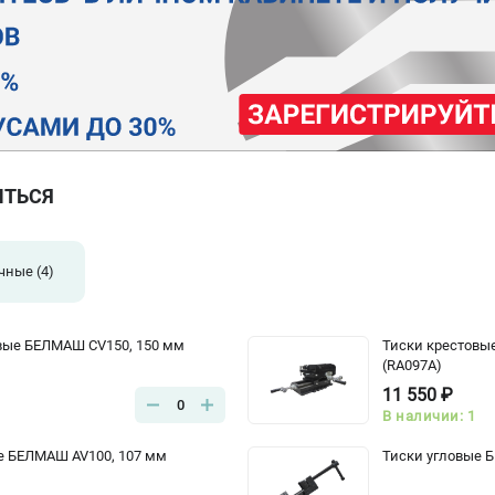
ИТЬСЯ
очные
(4)
вые БЕЛМАШ CV150, 150 мм
Тиски крестовы
(RA097A)
11 550 ₽
0
В наличии: 1
е БЕЛМАШ AV100, 107 мм
Тиски угловые 