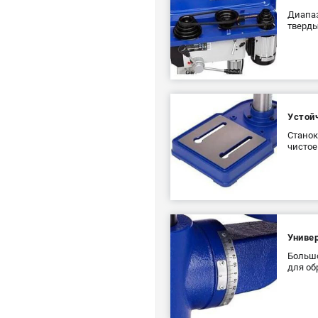
Диапаз
тверды
Устой
Станок
чистое
Универ
Большо
для об