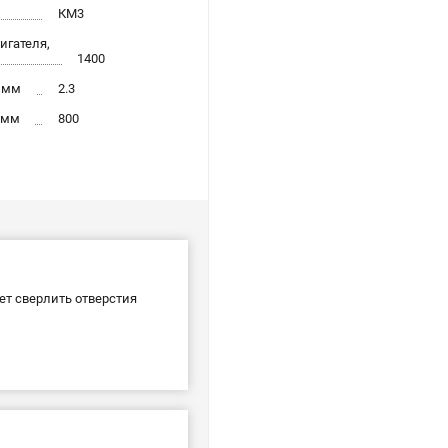
КМ3
игателя,
1400
 мм
2.3
 мм
800
ет сверлить отверстия