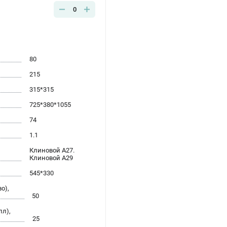
0
80
215
315*315
725*380*1055
74
1.1
Клиновой А27.
Клиновой А29
545*330
о),
50
лл),
25