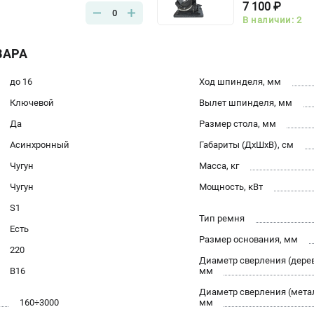
7 100 ₽
0
В наличии: 2
ВАРА
до 16
Ход шпинделя, мм
Ключевой
Вылет шпинделя, мм
Да
Размер стола, мм
Асинхронный
Габариты (ДхШхВ), см
Чугун
Масса, кг
Чугун
Мощность, кВт
S1
Тип ремня
Есть
Размер основания, мм
220
Диаметр сверления (дерев
В16
мм
Диаметр сверления (мета
160÷3000
мм