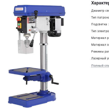
Характе
Диаметр све
Тип патрон
Подсветка 
Тип электр
Материал ра
Материал о
Режимы раб
Лазерный ук
Полный сп