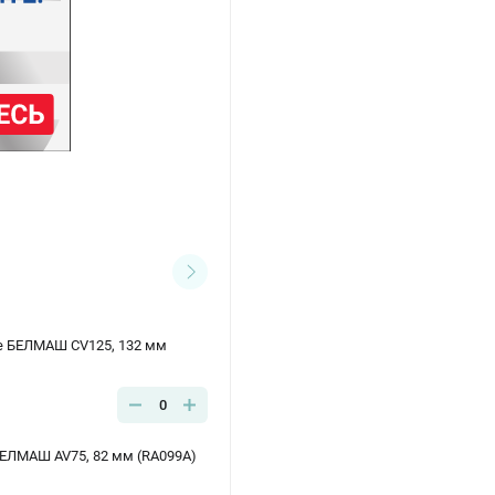
е БЕЛМАШ CV125, 132 мм
0
БЕЛМАШ AV75, 82 мм (RA099A)