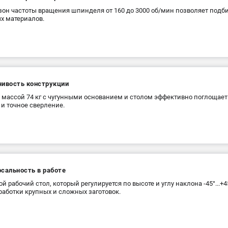
он частоты вращения шпинделя от 160 до 3000 об/мин позволяет подби
х материалов.
чивость конструкции
 массой 74 кг с чугунными основанием и столом эффективно поглощает
 и точное сверление.
сальность в работе
й рабочий стол, который регулируется по высоте и углу наклона -45°...+4
работки крупных и сложных заготовок.