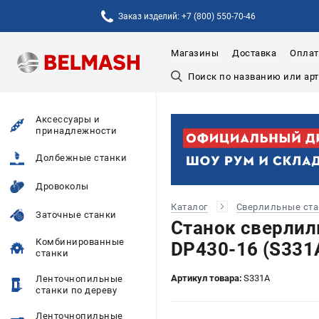
Заказ изделий: +7 (800) 550-70-46
Магазины
Доставка
Оплат
Аксессуары и
принадлежности
Долбежные станки
Дровоколы
Каталог
Сверлильные ст
Заточные станки
Станок сверли
Комбинированные
DP430-16 (S331
станки
Артикул товара:
S331A
Ленточнопильные
станки по дереву
Ленточнопильные