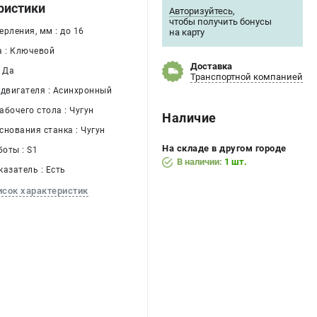
ристики
Авторизуйтесь
,
чтобы получить бонусы
рления, мм : до 16
на карту
а : Ключевой
Доставка
: Да
Транспортной компанией
одвигателя : Асинхронный
бочего стола : Чугун
Наличие
снования станка : Чугун
На складе в другом городе
оты : S1
В наличии:
1 шт.
азатель : Есть
исок характеристик