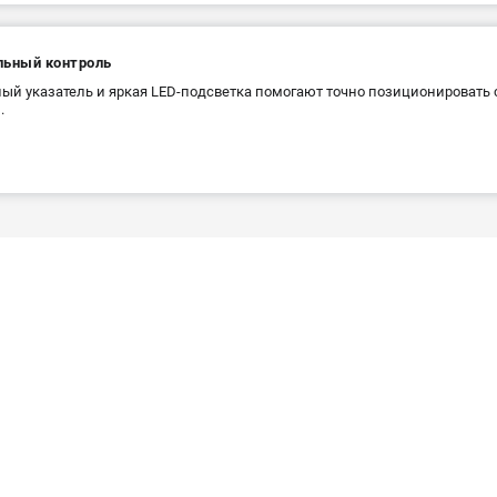
льный контроль
ый указатель и яркая LED-подсветка помогают точно позиционировать с
.
и