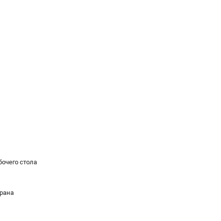
и
бочего стола
рана