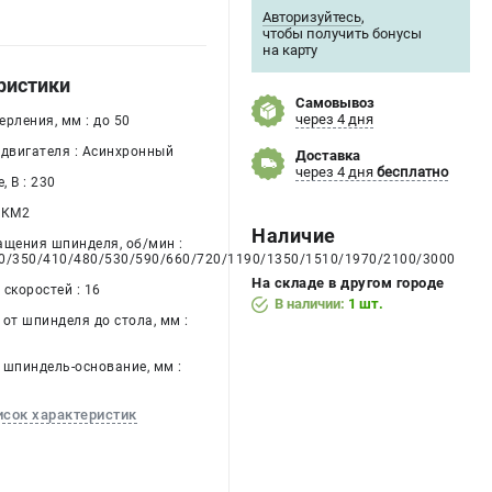
Авторизуйтесь
,
чтобы получить бонусы
на карту
ристики
Самовывоз
через 4 дня
рления, мм : до 50
одвигателя : Асинхронный
Доставка
через 4 дня
бесплатно
 В : 230
 КМ2
Наличие
ащения шпинделя, об/мин :
0/350/410/480/530/590/660/720/1190/1350/1510/1970/2100/3000
На складе в другом городе
скоростей : 16
В наличии:
1 шт.
от шпинделя до стола, мм :
 шпиндель-основание, мм :
исок характеристик