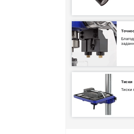
Точно
Благод
заданн
Тиски
Тиски 