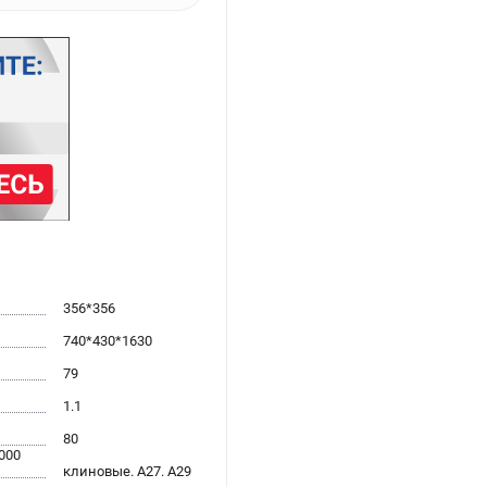
356*356
740*430*1630
79
1.1
80
000
клиновые. А27. А29