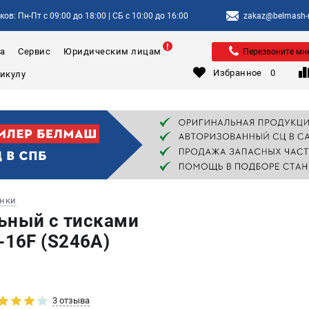
ов: Пн-Пт с 09:00 до 18:00 | СБ с 10:00 до 16:00
zakaz@belmash-m
а
Сервис
Юридическим лицам
Перезвоните мн
Избранное
0
анки
ьный с тисками
16F (S246A)
3 отзыва