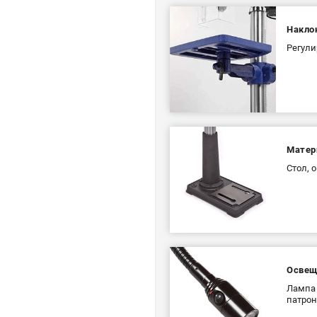
Накло
Регули
Матер
Стол, 
Освещ
Лампа 
патрон