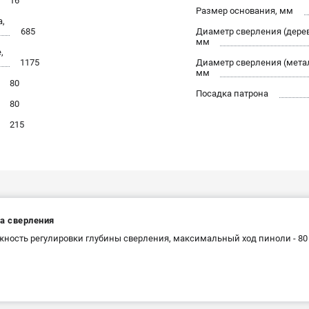
16
Размер основания, мм
а,
685
Диаметр сверления (дерев
мм
,
1175
Диаметр сверления (мета
мм
80
Посадка патрона
80
215
а сверления
ность регулировки глубины сверления, максимальный ход пиноли - 80