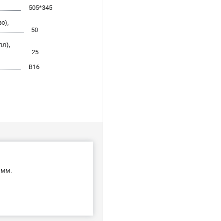
505*345
о),
50
лл),
25
B16
 мм.