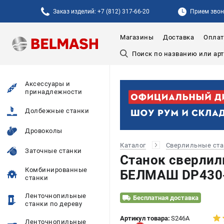
Заказ изделий: +7 (812) 317-66-20
Прием звонк
Магазины
Доставка
Оплат
Аксессуары и
принадлежности
Долбежные станки
Дровоколы
Каталог
Сверлильные ст
Заточные станки
Станок сверлил
Комбинированные
БЕЛМАШ DP430-
станки
Ленточнопильные
Бесплатная доставка
станки по дереву
Артикул товара:
S246A
Ленточнопильные