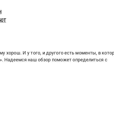
H
50T
у хорош. И у того, и другого есть моменты, в кото
а». Надеемся наш обзор поможет определиться с