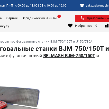
ов: Пн-Пт с 09:00 до 18:00 | СБ с 10:00 до 16:00
zakaz@belmash-m
а
Сервис
Юридическим лицам
Перезвоните мн
Избранное
0
просы про фуговальные станки BJM-750/150T и J150/730A
говальные станки BJM-750/150T и
кие фуганки: новый
BELMASH BJM-750/150T
и