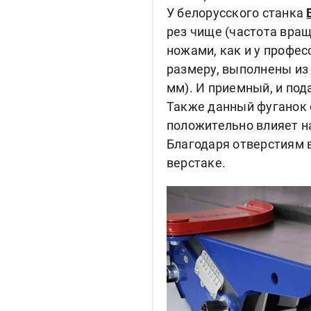
У белорусского станка
рез чище (частота вращ
ножами, как и у профес
размеру, выполнены из 
мм). И приемный, и по
Также данный фуганок о
положительно влияет н
Благодаря отверстиям 
верстаке.