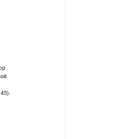
ор
кой
45).