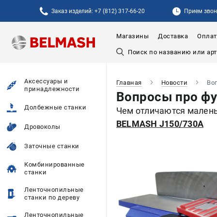
Заказ изделий: +7 (812) 317-66-20
Прием звонк
Магазины
Доставка
Оплат
Аксессуары и
Главная
Новости
Во
принадлежности
Вопросы про фу
Долбежные станки
Чем отличаются малень
BELMASH J150/730A
Дровоколы
Заточные станки
Комбинированные
станки
Ленточнопильные
станки по дереву
Ленточнопильные