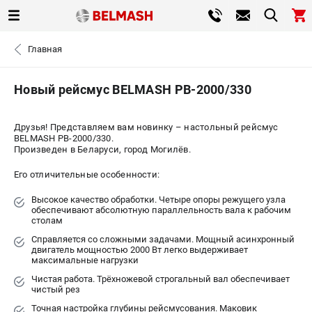
0 
Главная
₽
САНКТ-ПЕТЕРБУРГ
Новый рейсмус BELMASH PB-2000/330
+7 (812) 317-66-20
- ЗАКАЗ ИЗДЕЛИЙ
Друзья! Представляем вам новинку – настольный рейсмус
BELMASH PB-2000/330.
Произведен в Беларуси, город Могилёв.
ЗАКАЗАТЬ ЗАПЧАСТЬ
Его отличительные особенности:
ВХОД ИЛИ РЕГИСТРАЦИЯ
Высокое качество обработки. Четыре опоры режущего узла
обеспечивают абсолютную параллельность вала к рабочим
столам
КАТАЛОГ
Справляется со сложными задачами. Мощный асинхронный
двигатель мощностью 2000 Вт легко выдерживает
АКЦИИ
максимальные нагрузки
Чистая работа. Трёхножевой строгальный вал обеспечивает
чистый рез
СРАВНЕНИЕ
(
0
)
Точная настройка глубины рейсмусования. Маковик