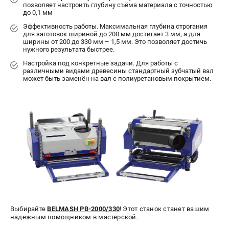
позволяет настроить глубину съёма материала с точностью
ИЗБРАННОЕ
(
0
)
до 0,1 мм
Эффективность работы. Максимальная глубина строгания
для заготовок шириной до 200 мм достигает 3 мм, а для
МАГАЗИНЫ
ширины от 200 до 330 мм – 1,5 мм. Это позволяет достичь
нужного результата быстрее.
СЕРВИС
Настройка под конкретные задачи. Для работы с
различными видами древесины стандартный зубчатый вал
может быть заменён на вал с полиуретановым покрытием.
ПОДДЕРЖКА
Сервисный центр
Гарантия
Правила обмена и возврата
ИНФОРМАЦИЯ
Юридическим лицам
Контакты
Способы оплаты
Выбирайте
BELMASH PB-2000/330
! Этот станок станет вашим
О компании
надежным помощником в мастерской.
О бренде