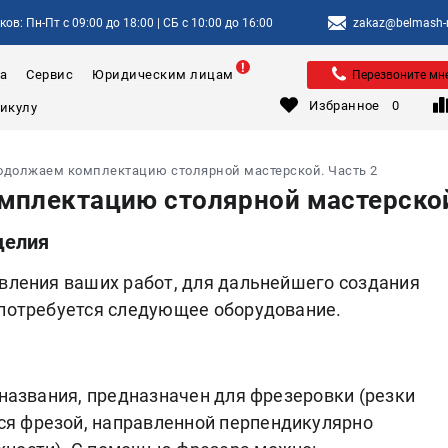
ов: Пн-Пт с 09:00 до 18:00 | СБ с 10:00 до 16:00
zakaz@belmash-m
а
Сервис
Юридическим лицам
Перезвоните мн
Избранное
0
одолжаем комплектацию столярной мастерской. Часть 2
плектацию столярной мастерской
делия
авления ваших работ, для дальнейшего создания
 потребуется следующее оборудование.
 названия, предназначен для фрезеровки (резки
я фрезой, направленной перпендикулярно