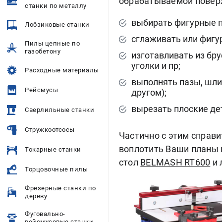
обрабатываемой поверх
станки по металлу
выбирать фигурные 
Лобзиковые станки
сглаживать или фигу
Пилы цепные по
газобетону
изготавливать из бр
уголки и пр;
Расходные материалы
выполнять пазы, шли
Рейсмусы
другом);
вырезать плоские де
Сверлильные станки
Стружкоотсосы
Частично с этим справи
воплотить Ваши планы 
Токарные станки
стол
BELMASH RT600
и 
Торцовочные пилы
Фрезерные станки по
дереву
Фуговально-
рейсмусовые станки