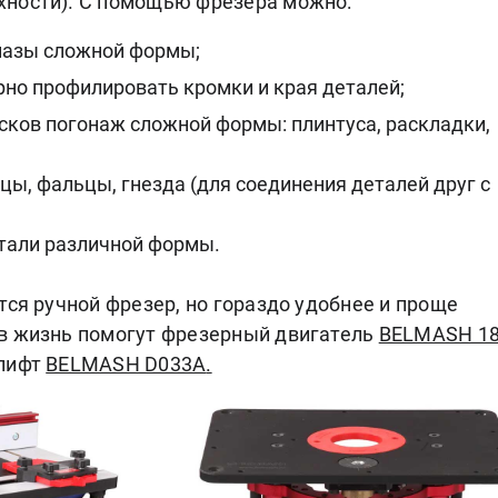
ности). С помощью фрезера можно:
пазы сложной формы;
рно профилировать кромки и края деталей;
усков погонаж сложной формы: плинтуса, раскладки,
цы, фальцы, гнезда (для соединения деталей друг с
тали различной формы.
тся ручной фрезер, но гораздо удобнее и проще
в жизнь помогут фрезерный двигатель
BELMASH 18
лифт
BELMASH D033A
.