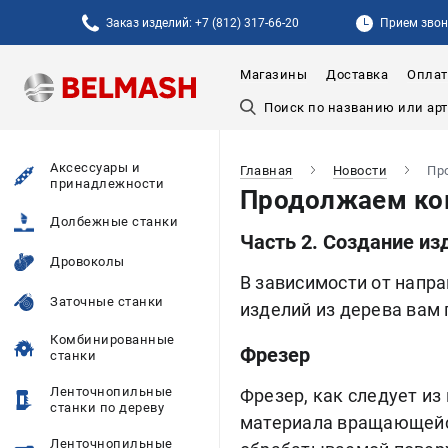
Заказ изделий: +7 (812) 317-66-20
Прием звонк
Магазины
Доставка
Оплат
Аксессуары и
Главная
Новости
Пр
принадлежности
Продолжаем ком
Долбежные станки
Часть 2. Создание из
Дровоколы
В зависимости от напр
Заточные станки
изделий из дерева вам
Комбинированные
Фрезер
станки
Ленточнопильные
Фрезер, как следует из
станки по дереву
материала вращающейс
Ленточнопильные