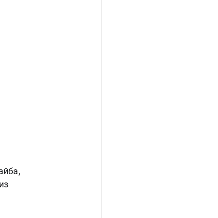
айба,
из