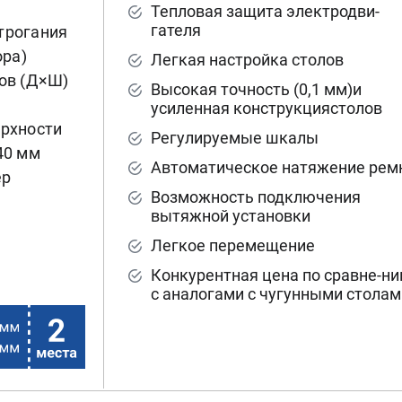
Тепловая защита электродви-
гателя
трогания
ора)
Легкая настройка столов
ов (Д×Ш)
Высокая точность (0,1 мм)и
усиленная конструкциястолов
ерхности
Регулируемые шкалы
40 мм
Автоматическое натяжение рем
ер
Возможность подключения
вытяжной установки
Легкое перемещение
Конкурентная цена по сравне-н
с аналогами с чугунными cтолам