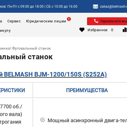
ов: Пн-Пт с 09:00 до 18:00 | СБ с 10:00 до 16:00
zakaz@belmash-m
а
Сервис
Юридическим лицам
Перезвоните мн
Избранное
0
винка! Фуговальный станок
альный станок
ый
BELMASH BJM-1200/150S
(S252A)
ЕРИСТИКИ
ПРЕИМУЩЕСТВА
 7700 об./
ого вала)
Мощный асинхронный двига-те
трогания