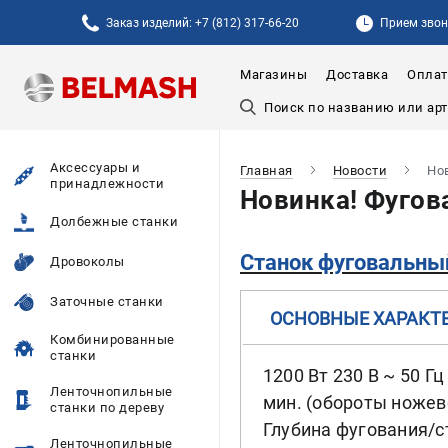
Заказ изделий: +7 (812) 317-66-20
Прием звонк
Магазины
Доставка
Оплат
Аксессуары и
Главная
Новости
Но
принадлежности
Новинка! Фугов
Долбежные станки
Станок фуговальн
Дровоколы
Заточные станки
ОСНОВНЫЕ ХАРАКТ
Комбинированные
станки
1200 Вт 230 В ~ 50 Гц
Ленточнопильные
мин. (обороты ножев
станки по дереву
Глубина фугования/с
Ленточнопильные