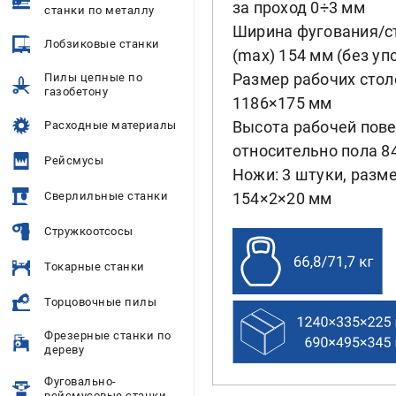
за проход 0÷3 мм
станки по металлу
Ширина фугования/с
Лобзиковые станки
(max) 154 мм (без уп
Размер рабочих стол
Пилы цепные по
газобетону
1186×175 мм
Высота рабочей пов
Расходные материалы
относительно пола 8
Рейсмусы
Ножи: 3 штуки, разм
Сверлильные станки
154×2×20 мм
Стружкоотсосы
Токарные станки
Торцовочные пилы
Фрезерные станки по
дереву
Фуговально-
рейсмусовые станки