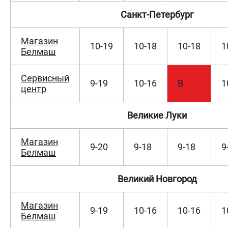
ИЗБРАННОЕ
(
0
)
Санкт-Петербург
МАГАЗИНЫ
Магазин
10-19
10-18
10-18
1
Белмаш
СЕРВИС
Сервисный
9-19
10-16
В
1
ПОДДЕРЖКА
центр
Сервисный центр
Великие Луки
Гарантия
Правила обмена и возврата
Магазин
9-20
9-18
9-18
9
Белмаш
ИНФОРМАЦИЯ
Юридическим лицам
Великий Новгород
Контакты
Способы оплаты
Магазин
9-19
10-16
10-16
1
О компании
Белмаш
О бренде