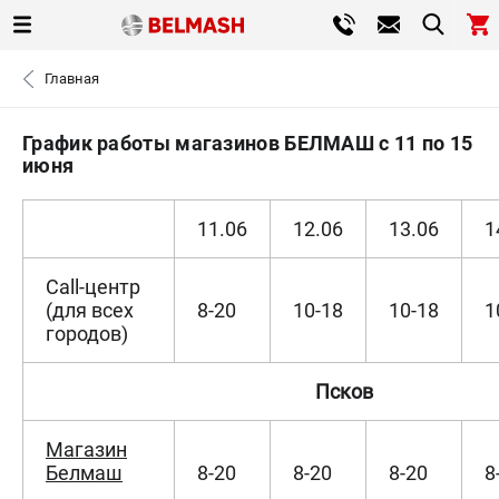
0 
Главная
₽
САНКТ-ПЕТЕРБУРГ
График работы магазинов БЕЛМАШ с 11 по 15
июня
+7 (812) 317-66-20
- ЗАКАЗ ИЗДЕЛИЙ
11.06
12.06
13.06
1
ЗАКАЗАТЬ ЗАПЧАСТЬ
Call-центр
ВХОД ИЛИ РЕГИСТРАЦИЯ
(для всех
8-20
10-18
10-18
1
городов)
КАТАЛОГ
Псков
АКЦИИ
Магазин
СРАВНЕНИЕ
(
0
)
Белмаш
8-20
8-20
8-20
8