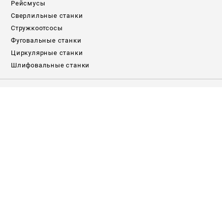
Рейсмусы
Сверлильные станки
Стружкоотсосы
Фуговальные станки
Циркулярные станки
Шлифовальные станки
ДОПОЛНИТЕЛЬНОЕ ОБОРУДОВАНИЕ
Валы строгальные
Патроны и переходники
Подставки для станков
Полотна пильные по дереву
Прижимные устройства
Рольганги-роликовые опоры
Цанги и зажимы
ПОЛЕЗНЫЕ СТАТЬИ