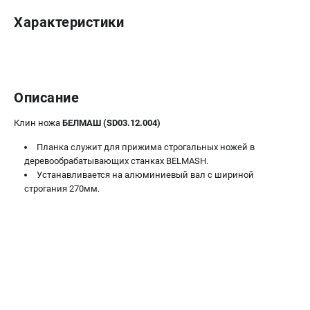
Политика обработки персональных данных
Характеристики
Новости
Бонусная программа
Как нас найти
Пользовательское соглашение
Описание
СТАНОЧНОЕ ОБОРУДОВАНИЕ
Клин ножа
БЕЛМАШ (SD03.12.004)
Комбинированные станки
Планка служит для прижима строгальных ножей в
Ленточнопильные станки
деревообрабатывающих станках BELMASH.
Рейсмусы
Устанавливается на алюминиевый вал с шириной
строгания 270мм.
Сверлильные станки
Стружкоотсосы
Фуговальные станки
Циркулярные станки
Шлифовальные станки
ДОПОЛНИТЕЛЬНОЕ ОБОРУДОВАНИЕ