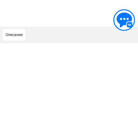
Описание
ПОДДЕРЖКА
Сервисный центр
Гарантия
Правила обмена и возврата
ИНФОРМАЦИЯ
Юридическим лицам
Контакты