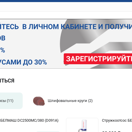
ИТЬСЯ
осы
(11)
Шлифовальные круги
(2)
 БЕЛМАШ DC2500MC/380 (D091A)
Стружкоотсос Б