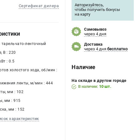
Авторизуйтесь
,
Сертификат дилера
чтобы получить бонусы
на карту
Самовывоз
ристики
через 4 дня
 : тарельчато-ленточный
Доставка
через 4 дня
бесплатно
 В : 220
Вт : 0.5
Наличие
тов холостого хода, об/мин :
На складе в другом городе
вижения ленты, м/мин : 444
В наличии:
10 шт.
ты, мм : 102
, мм : 915
ка, мм : 152
исок характеристик