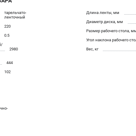
ВАРА
тарельчато-
Длина ленты, мм
ленточный
Диаметр диска, мм
220
Размер рабочего стола, м
0.5
Угол наклона рабочего стол
б/
2980
Вес, кг
444
102
чно-