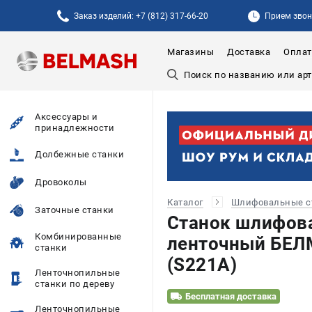
Заказ изделий: +7 (812) 317-66-20
Прием звонк
Магазины
Доставка
Оплат
Аксессуары и
принадлежности
Долбежные станки
Дровоколы
Каталог
Шлифовальные с
Заточные станки
Станок шлифов
Комбинированные
ленточный БЕЛ
станки
(S221A)
Ленточнопильные
станки по дереву
Бесплатная доставка
Ленточнопильные