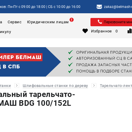
ов: Пн-Пт с 09:00 до 18:00 | СБ с 10:00 до 16:00
zakaz@belmash-m
а
Сервис
Юридическим лицам
Перезвоните мн
Избранное
0
танки
Шлифовальные станки по дереву
Тарельчато-лент
альный тарельчато-
МАШ BDG 100/152L