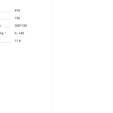
915
152
м
200*135
а, °
0…+45
11.6