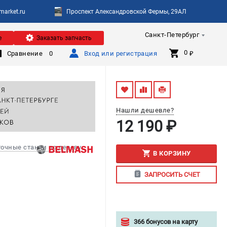
arket.ru
Проспект Александровской Фермы, 29АЛ
Санкт-Петербург
е
Заказать запчасть
0 
Сравнение
0
Вход или регистрация
₽
Нашли дешевле?
12 190 ₽
очные станки по дереву
В КОРЗИНУ
ЗАПРОСИТЬ СЧЕТ
366 бонусов на карту