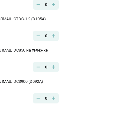
0
ЕЛМАШ CTDC-1.2 (D105A)
0
ЕЛМАШ DC850 на тележке
0
ЕЛМАШ DC3900 (D092A)
0