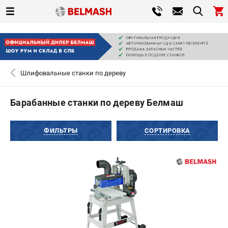
0 
₽
САНКТ-ПЕТЕРБУРГ
Шлифовальные станки по дереву
+7 (812) 317-66-20
- ЗАКАЗ ИЗДЕЛИЙ
Барабанные станки по дереву Белмаш
ЗАКАЗАТЬ ЗАПЧАСТЬ
ФИЛЬТРЫ
СОРТИРОВКА
ВХОД ИЛИ РЕГИСТРАЦИЯ
КАТАЛОГ
АКЦИИ
СРАВНЕНИЕ
(
0
)