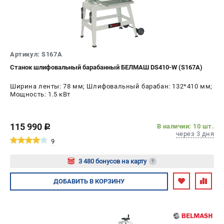
Политика обработки персональных данных
Новости
Бонусная программа
Как нас найти
Артикул: S167A
Пользовательское соглашение
Станок шлифовальный барабанный БЕЛМАШ DS410-W (S167A)
СТАНОЧНОЕ ОБОРУДОВАНИЕ
Ширина ленты: 78 мм; Шлифовальный барабан: 132*410 мм;
Мощность: 1.5 кВт
Комбинированные станки
Ленточнопильные станки
Рейсмусы
115 990
В наличии: 10 шт.
c
через 3 дня
Сверлильные станки
9
Стружкоотсосы
3 480 бонусов на карту
?
Фуговальные станки
Циркулярные станки
Авторизуйтесь
ДОБАВИТЬ
В КОРЗИНУ
Шлифовальные станки
ДОПОЛНИТЕЛЬНОЕ ОБОРУДОВАНИЕ