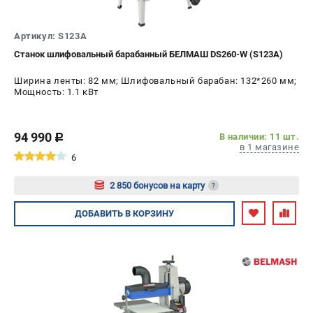
ИЗБРАННОЕ
(
0
)
Артикул: S123A
МАГАЗИНЫ
Станок шлифовальный барабанный БЕЛМАШ DS260-W (S123A)
Ширина ленты: 82 мм; Шлифовальный барабан: 132*260 мм;
СЕРВИС
Мощность: 1.1 кВт
ПОДДЕРЖКА
94 990
В наличии: 11 шт.
c
Сервисный центр
в 1 магазине
6
Гарантия
Правила обмена и возврата
2 850 бонусов на карту
?
Авторизуйтесь
ДОБАВИТЬ
В КОРЗИНУ
ИНФОРМАЦИЯ
Юридическим лицам
Контакты
Способы оплаты
О компании
О бренде