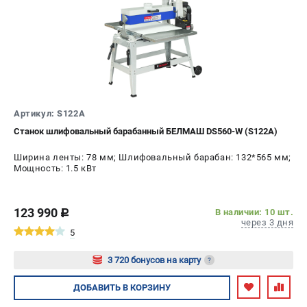
Валы строгальные
Патроны и переходники
Подставки для станков
Полотна пильные по дереву
Прижимные устройства
Рольганги-роликовые опоры
Цанги и зажимы
Артикул: S122A
Станок шлифовальный барабанный БЕЛМАШ DS560-W (S122A)
ПОЛЕЗНЫЕ СТАТЬИ
Ширина ленты: 78 мм; Шлифовальный барабан: 132*565 мм;
Мощность: 1.5 кВт
Характеристики токарных станков
Токарные "ДОПЫ"
Все о влажности древесины
123 990
В наличии: 10 шт.
c
через 3 дня
5
ТЕЛЕФОН (САНКТ-ПЕТЕРБУРГ)
3 720 бонусов на карту
?
+7 (812) 317-66-20
Информация размещённая на сайте не является публичной
Авторизуйтесь
ДОБАВИТЬ
В КОРЗИНУ
офертой