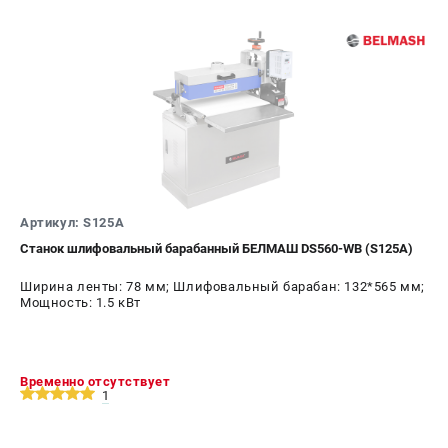
проспект Александровской Фермы, 29АЛ
8 (812) 317-66-20
Режим работы колл-центра:
пн-пт - с 9:00 до 18:00
сб - с 10:00 до 16:00
вс - выходной
zakaz@belmash-market.ru
Артикул: S125A
Станок шлифовальный барабанный БЕЛМАШ DS560-WB (S125A)
Ширина ленты: 78 мм; Шлифовальный барабан: 132*565 мм;
Мощность: 1.5 кВт
Временно отсутствует
1