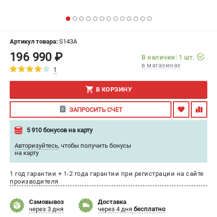
ИЗБРАННОЕ
(
0
)
МАГАЗИНЫ
Артикул товара:
S143A
196 990 ₽
В наличии: 1 шт.
СЕРВИС
в магазинах
1
ПОДДЕРЖКА
В КОРЗИНУ
Сервисный центр
ЗАПРОСИТЬ СЧЕТ
Гарантия
Правила обмена и возврата
5 910 бонусов на карту
Авторизуйтесь
,
чтобы получить бонусы
ИНФОРМАЦИЯ
на карту
Юридическим лицам
1 год гарантии + 1-2 года гарантии при регистрации на сайте
Контакты
производителя
Способы оплаты
О компании
Самовывоз
Доставка
через 3 дня
через 4 дня
бесплатно
О бренде