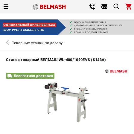
0 
₽
САНКТ-ПЕТЕРБУРГ
Токарные станки по дереву
+7 (812) 317-66-20
- ЗАКАЗ ИЗДЕЛИЙ
Станок токарный БЕЛМАШ WL-400/1090EVS (S143A)
ЗАКАЗАТЬ ЗАПЧАСТЬ
Бесплатная доставка
ВХОД ИЛИ РЕГИСТРАЦИЯ
КАТАЛОГ
АКЦИИ
СРАВНЕНИЕ
(
0
)