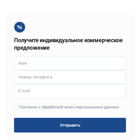
Политика обработки персональных данных
Новости
Бонусная программа
Как нас найти
Пользовательское соглашение
Получите индивидуальное коммерческое
предложение
СТАНОЧНОЕ ОБОРУДОВАНИЕ
Комбинированные станки
Имя
Ленточнопильные станки
Номер телефона
Рейсмусы
Сверлильные станки
E-mail
Стружкоотсосы
Фуговальные станки
Согласен с обработкой моих персональных данных
Циркулярные станки
Шлифовальные станки
Отправить
ДОПОЛНИТЕЛЬНОЕ ОБОРУДОВАНИЕ