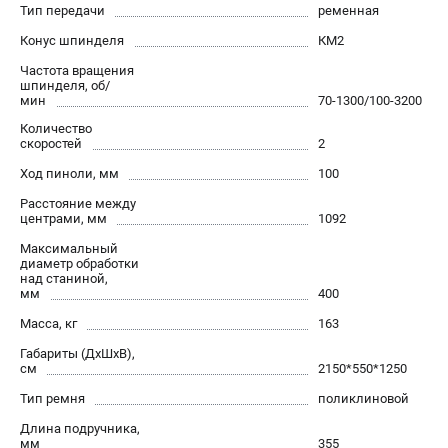
Тип передачи
ременная
проспект Александровской Фермы, 29АЛ
8 (812) 317-66-20
Конус шпинделя
КМ2
Режим работы колл-центра:
пн-пт - с 9:00 до 18:00
Частота вращения
сб - с 10:00 до 16:00
шпинделя, об/
мин
70-1300/100-3200
вс - выходной
zakaz@belmash-market.ru
Количество
скоростей
2
Ход пиноли, мм
100
Расстояние между
центрами, мм
1092
Максимальный
диаметр обработки
над станиной,
мм
400
Масса, кг
163
Габариты (ДхШхВ),
см
2150*550*1250
Тип ремня
поликлиновой
Длина подручника,
мм
355