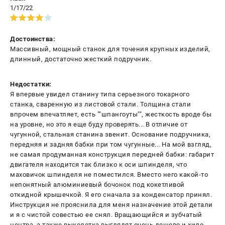
1/17/22
Достоинства:
Массивный, мощный станок для точения крупных изделий,
длинный, достаточно жесткий подручник.
Недостатки:
Я впервые увидел станину типа серьезного токарного
станка, сваренную из листовой стали. Толщина стали
впрочем впечатляет, есть ""шпангоуты"", жесткость вроде бы
на уровне, но это я еще буду проверять... В отличие от
чугунной, стальная станина звенит. Основание подручника,
передняя и задняя бабки при том чугунные... На мой взгляд,
не самая продуманная конструкция передней бабки: габарит
двигателя находится так близко к оси шпинделя, что
маховичок шпинделя не поместился. Вместо него какой-то
непонятный алюминиевый бочонок под кокетливой
откидной крышечкой. Я его сначала за конденсатор принял.
Инструкция не прояснила для меня назначение этой детали
и я с чистой совестью ее снял. Вращающийся и зубчатый
центра, а также выколотка выглядят очень дешево и хило,