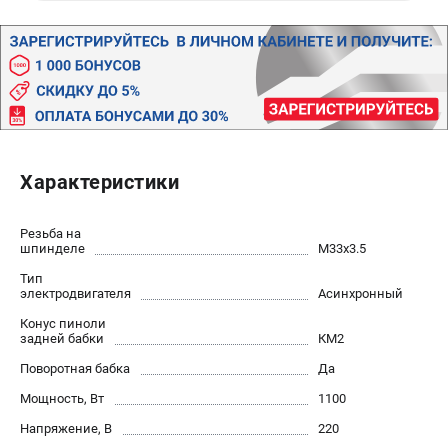
Валы строгальные
Патроны и переходники
Подставки для станков
Полотна пильные по дереву
Прижимные устройства
Рольганги-роликовые опоры
Цанги и зажимы
Характеристики
ПОЛЕЗНЫЕ СТАТЬИ
Резьба на
Характеристики токарных станков
шпинделе
M33х3.5
Токарные "ДОПЫ"
Тип
электродвигателя
Асинхронный
Все о влажности древесины
Конус пиноли
задней бабки
КМ2
ТЕЛЕФОН (САНКТ-ПЕТЕРБУРГ)
Поворотная бабка
Да
+7 (812) 317-66-20
Мощность, Вт
1100
Информация размещённая на сайте не является публичной
офертой
Напряжение, В
220