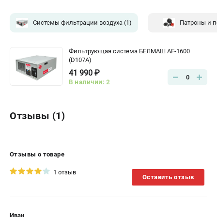
Системы фильтрации воздуха
(1)
Патроны и 
Фильтрующая система БЕЛМАШ AF-1600
(D107A)
41 990 ₽
0
В наличии: 2
Отзывы (1)
Отзывы о товаре
1 отзыв
Оставить отзыв
Иван