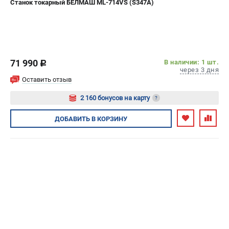
Станок токарный БЕЛМАШ ML-714VS (S347A)
ИЗБРАННОЕ
(
0
)
МАГАЗИНЫ
71 990
В наличии: 1 шт.
СЕРВИС
c
через 3 дня
Оставить отзыв
ПОДДЕРЖКА
2 160 бонусов на карту
?
Сервисный центр
Авторизуйтесь
Гарантия
ДОБАВИТЬ
В КОРЗИНУ
Правила обмена и возврата
ИНФОРМАЦИЯ
Юридическим лицам
Контакты
Способы оплаты
О компании
О бренде