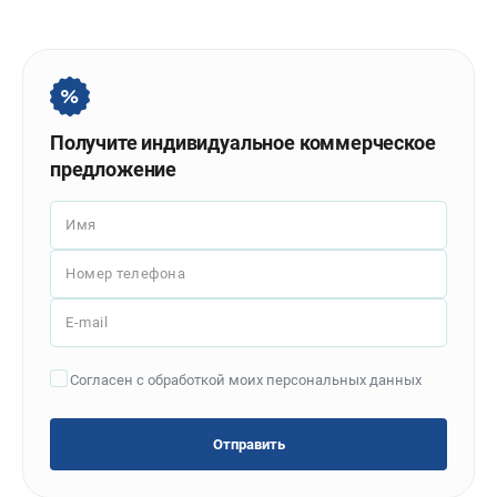
Политика обработки персональных данных
Новости
Бонусная программа
Как нас найти
Пользовательское соглашение
Получите индивидуальное коммерческое
предложение
СТАНОЧНОЕ ОБОРУДОВАНИЕ
Комбинированные станки
Имя
Ленточнопильные станки
Номер телефона
Рейсмусы
Сверлильные станки
E-mail
Стружкоотсосы
Фуговальные станки
Согласен с обработкой моих персональных данных
Циркулярные станки
Шлифовальные станки
Отправить
ДОПОЛНИТЕЛЬНОЕ ОБОРУДОВАНИЕ