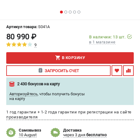
ИЗБРАННОЕ
(
0
)
МАГАЗИНЫ
Артикул товара:
S041A
80 990 ₽
В наличии: 13 шт.
СЕРВИС
в 1 магазине
9
ПОДДЕРЖКА
В КОРЗИНУ
Сервисный центр
ЗАПРОСИТЬ СЧЕТ
Гарантия
Правила обмена и возврата
2 430 бонусов на карту
Авторизуйтесь
,
чтобы получить бонусы
ИНФОРМАЦИЯ
на карту
Юридическим лицам
1 год гарантии + 1-2 года гарантии при регистрации на сайте
Контакты
производителя
Способы оплаты
О компании
Самовывоз
Доставка
10 August
через 3 дня
бесплатно
О бренде