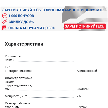
Валы строгальные
Патроны и переходники
Подставки для станков
Полотна пильные по дереву
Прижимные устройства
Рольганги-роликовые опоры
Цанги и зажимы
Характеристики
ПОЛЕЗНЫЕ СТАТЬИ
Количество
Характеристики токарных станков
ножей
3
Токарные "ДОПЫ"
Тип
электродвигателя
Асинхронный
Все о влажности древесины
Диаметр патрубка
пыле/
стружкоудаления,
ТЕЛЕФОН (САНКТ-ПЕТЕРБУРГ)
мм
28/38/63
+7 (812) 317-66-20
Мощность, кВт
2.5
Информация размещённая на сайте не является публичной
офертой
Размер рабочего
стола, мм
872*528