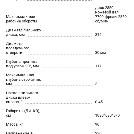
проспект Александровской Фермы, 29АЛ
диск 2850.
8 (812) 317-66-20
ножевой вал
Режим работы колл-центра:
Максимальные
7700. фрезы 2850
пн-пт - с 9:00 до 18:00
рабочие обороты
об/мин
сб - с 10:00 до 16:00
Диаметр пильного
вс - выходной
диска, мм
315
zakaz@belmash-market.ru
Диаметр
посадочного
отверстия
30 мм
Глубина пропила
под углом 90°, мм
117
Максимальная
глубина строгания,
мм
3
Наклон пильного
диска влево/
вправо, °
0-45
Габариты (ДхШхВ),
см
1030*680*570
Масса, кг
90
Напряжение, В
230