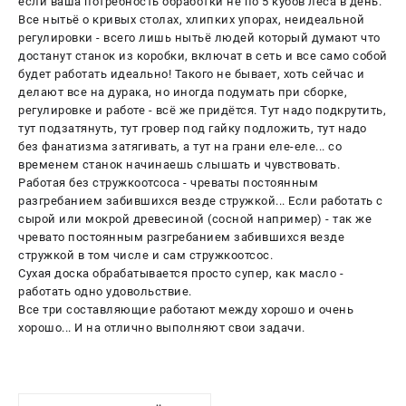
если ваша потребность обработки не по 5 кубов леса в день.
Все нытьё о кривых столах, хлипких упорах, неидеальной
регулировки - всего лишь нытьё людей который думают что
достанут станок из коробки, включат в сеть и все само собой
будет работать идеально! Такого не бывает, хоть сейчас и
делают все на дурака, но иногда подумать при сборке,
регулировке и работе - всё же придётся. Тут надо подкрутить,
тут подзатянуть, тут гровер под гайку подложить, тут надо
без фанатизма затягивать, а тут на грани еле-еле... со
временем станок начинаешь слышать и чувствовать.
Работая без стружкоотсоса - чреваты постоянным
разгребанием забившихся везде стружкой... Если работать с
сырой или мокрой древесиной (сосной например) - так же
чревато постоянным разгребанием забившихся везде
стружкой в том числе и сам стружкоотсос.
Сухая доска обрабатывается просто супер, как масло -
работать одно удовольствие.
Все три составляющие работают между хорошо и очень
хорошо... И на отлично выполняют свои задачи.