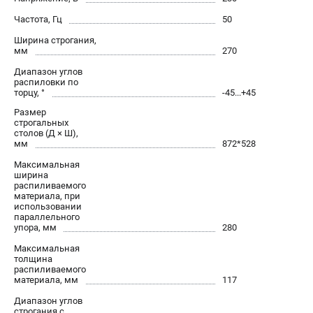
Частота, Гц
50
Ширина строгания,
мм
270
Диапазон углов
распиловки по
торцу, °
-45...+45
Размер
строгальных
столов (Д × Ш),
мм
872*528
Максимальная
ширина
распиливаемого
материала, при
использовании
параллельного
упора, мм
280
Максимальная
толщина
распиливаемого
материала, мм
117
Диапазон углов
строгания с