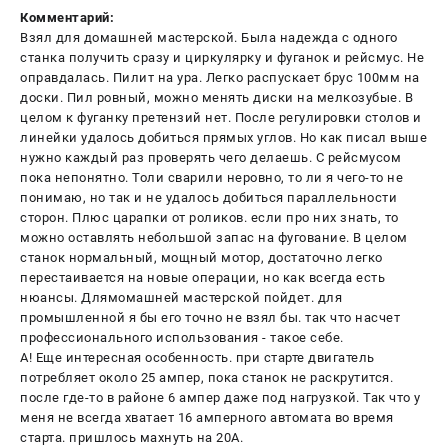
Комментарий:
Взял для домашней мастерской. Была надежда с одного
станка получить сразу и циркулярку и фуганок и рейсмус. Не
оправдалась. Пилит на ура. Легко распускает брус 100мм на
доски. Пил ровный, можно менять диски на мелкозубые. В
целом к фуганку претензий нет. После регулировки столов и
линейки удалось добиться прямых углов. Но как писал выше
нужно каждый раз проверять чего делаешь. С рейсмусом
пока непонятно. Толи сварили неровно, то ли я чего-то не
понимаю, но так и не удалось добиться параллельности
сторон. Плюс царапки от роликов. если про них знать, то
можно оставлять небольшой запас на фугование. В целом
станок нормальный, мощный мотор, достаточно легко
перестаивается на новые операции, но как всегда есть
нюансы. Длямомашней мастерской пойдет. для
промышленной я бы его точно не взял бы. так что насчет
профессионального использования - такое себе.
А! Еще интересная особенность. при старте двигатель
потребляет около 25 ампер, пока станок не раскрутится.
после где-то в районе 6 ампер даже под нагрузкой. Так что у
меня не всегда хватает 16 амперного автомата во время
старта. пришлось махнуть на 20А.