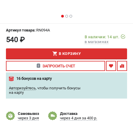
ИЗБРАННОЕ
(
0
)
МАГАЗИНЫ
Артикул товара:
RN094A
СЕРВИС
В наличии: 14 шт.
540 ₽
в магазинах
ПОДДЕРЖКА
В КОРЗИНУ
Сервисный центр
ЗАПРОСИТЬ СЧЕТ
Гарантия
Правила обмена и возврата
16 бонусов на карту
Авторизуйтесь
,
чтобы получить бонусы
ИНФОРМАЦИЯ
на карту
Юридическим лицам
Контакты
Самовывоз
Доставка
Способы оплаты
через 3 дня
через 4 дня за 400 р.
О компании
О бренде