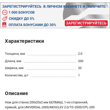
Политика обработки персональных данных
Новости
Бонусная программа
Как нас найти
Пользовательское соглашение
Характеристики
СТАНОЧНОЕ ОБОРУДОВАНИЕ
Комбинированные станки
Толщина, мм
2.0
Ленточнопильные станки
Длина, мм
200
Рейсмусы
Сверлильные станки
Ширина, мм
20
Стружкоотсосы
Количество, шт
1
Фуговальные станки
Циркулярные станки
Описание
Шлифовальные станки
Нож для станка 200х20х2 мм БЕЛМАШ, 1-но сторонний,
ДОПОЛНИТЕЛЬНОЕ ОБОРУДОВАНИЕ
прямой, для UNIVERSAL-2000/MOGILEV 2.0/TD-2000/CPL-200