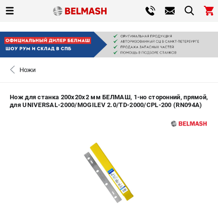
0 
₽
САНКТ-ПЕТЕРБУРГ
Ножи
+7 (812) 317-66-20
- ЗАКАЗ ИЗДЕЛИЙ
Нож для станка 200х20х2 мм БЕЛМАШ, 1-но сторонний, прямой,
для UNIVERSAL-2000/MOGILEV 2.0/TD-2000/CPL-200 (RN094A)
ЗАКАЗАТЬ ЗАПЧАСТЬ
ВХОД ИЛИ РЕГИСТРАЦИЯ
КАТАЛОГ
АКЦИИ
СРАВНЕНИЕ
(
0
)