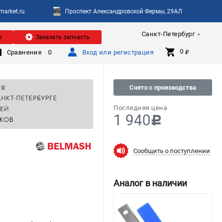
arket.ru
Проспект Александровской Фермы, 29АЛ
Санкт-Петербург
е
Заказать запчасть
0 
Сравнение
0
Вход или регистрация
₽
Снято с производства
Последняя цена
1 940
c
Сообщить о поступлении
Аналог в наличии