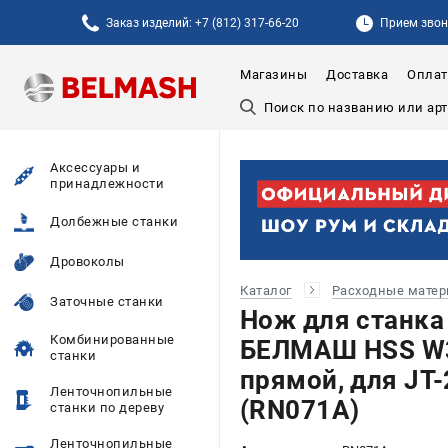
Заказ изделий: +7 (812) 317-66-20
Прием звонк
Магазины
Доставка
Оплат
Аксессуары и
принадлежности
Долбежные станки
Дровоколы
Каталог
Расходные мате
Заточные станки
Нож для станка
Комбинированные
БЕЛМАШ HSS W3,
станки
прямой, для JT-
Ленточнопильные
(RN071A)
станки по дереву
Ленточнопильные