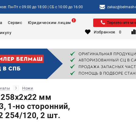
ов: Пн-Пт с 09:00 до 18:00 | СБ с 10:00 до 16:00
zakaz@belmash-m
а
Сервис
Юридическим лицам
Перезвоните мн
Избранное
0
риалы
Ножи
 258x2х22 мм
 1-но сторонний,
2 254/120, 2 шт.