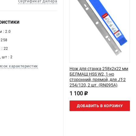
Сертификат дилера
ристики
 : 2.0
 258
: 22
 шт : 2
исок характеристик
Нож для станка 258x2х22 мм
БЕЛМАШ HSS W2, 1-но
сторонний, прямой, для JT-2
254/120, 2 шт. (RN095A)
1 100
p
ДОБАВИТЬ В КОРЗИНУ