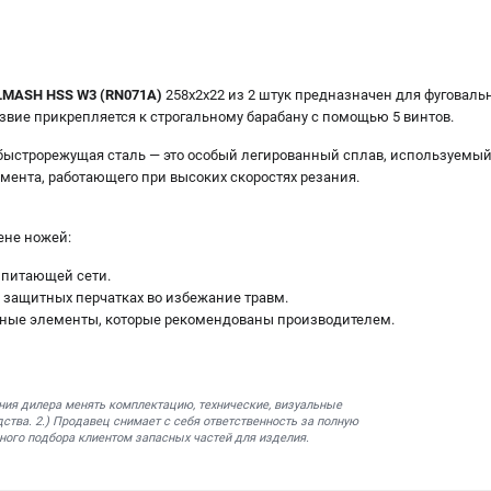
LMASH HSS W3 (RN071A)
258x2х22 из 2 штук предназначен для фуговаль
звие прикрепляется к строгальному барабану с помощью 5 винтов.
 быстрорежущая сталь — это особый легированный сплав, используемый,
мента, работающего при высоких скоростях резания.
ене ножей:
 питающей сети.
в защитных перчатках во избежание травм.
нные элементы, которые рекомендованы производителем.
ния дилера менять комплектацию, технические, визуальные
ства. 2.) Продавец снимает с себя ответственность за полную
ного подбора клиентом запасных частей для изделия.