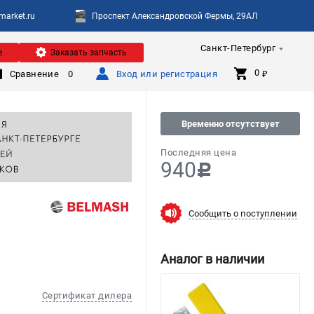
arket.ru
Проспект Александровской Фермы, 29АЛ
Санкт-Петербург
е
Заказать запчасть
0 
Сравнение
0
Вход или регистрация
₽
Временно отсутствует
Последняя цена
940
c
Сообщить о поступлении
Аналог в наличии
Сертификат дилера