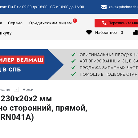
ов: Пн-Пт с 09:00 до 18:00 | СБ с 10:00 до 16:00
zakaz@belmash-m
а
Сервис
Юридическим лицам
Перезвоните мн
Избранное
0
риалы
Ножи
 230х20х2 мм
о сторонний, прямой,
(RN041A)