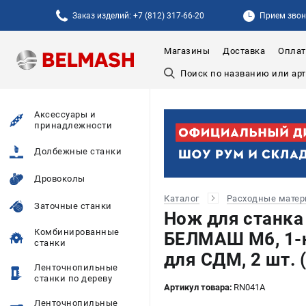
Заказ изделий: +7 (812) 317-66-20
Прием звонк
Магазины
Доставка
Оплат
Аксессуары и
принадлежности
Долбежные станки
Дровоколы
Каталог
Расходные мате
Заточные станки
Нож для станка
Комбинированные
БЕЛМАШ М6, 1-н
станки
для СДМ, 2 шт. 
Ленточнопильные
станки по дереву
Артикул товара:
RN041A
Ленточнопильные