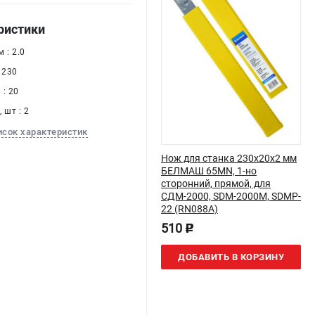
ристики
 : 2.0
 230
: 20
 шт : 2
исок характеристик
Нож для станка 230х20х2 мм
БЕЛМАШ 65MN, 1-но
сторонний, прямой, для
СДМ-2000, SDM-2000M, SDMP-
22 (RN088A)
510
p
ДОБАВИТЬ В КОРЗИНУ