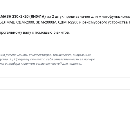
LMASH 230×2×20 (RN041A)
из 2 штук предназначен для многофункцион
БЕЛМАШ СДМ-2000, SDM-2000M, СДМП-2200 и рейсмусового устройства T
трогальному валу с помощью 5 винтов.
ния дилера менять комплектацию, технические, визуальные
ства. 2.) Продавец снимает с себя ответственность за полную
ного подбора клиентом запасных частей для изделия.