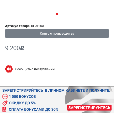
ИЗБРАННОЕ
(
0
)
МАГАЗИНЫ
Артикул товара:
RF0120A
СЕРВИС
Снято с производства
ПОДДЕРЖКА
9 200
c
Гарантия
Правила обмена и возврата
Сообщить о поступлении
ИНФОРМАЦИЯ
Юридическим лицам
Контакты
Способы оплаты
О компании
О бренде
Политика обработки персональных данных