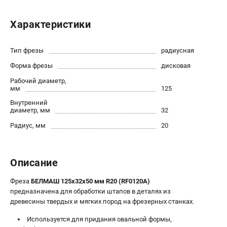
Новости
Бонусная программа
Характеристики
Пользовательское соглашение
Тип фрезы
радиусная
СТАНОЧНОЕ ОБОРУДОВАНИЕ
Форма фрезы
дисковая
Комбинированные станки
Рабочий диаметр,
мм
125
Ленточнопильные станки
Рейсмусы
Внутренний
диаметр, мм
32
Сверлильные станки
Радиус, мм
20
Стружкоотсосы
Фуговальные станки
Циркулярные станки
Описание
Шлифовальные станки
Фреза
БЕЛМАШ 125х32х50 мм R20 (RF0120A)
предназначена для обработки штапов в деталях из
ДОПОЛНИТЕЛЬНОЕ ОБОРУДОВАНИЕ
древесины твердых и мягких пород на фрезерных станках.
Валы строгальные
Используется для придания овальной формы,
Патроны и переходники