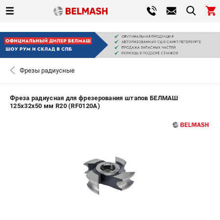
0 
₽
ПОМОНА
Фрезы радиусные
+7 (800) 550-70-46
- ЗАКАЗ ИЗДЕЛИЙ
Фреза радиусная для фрезерования штапов БЕЛМАШ
125х32х50 мм R20 (RF0120A)
ЗАКАЗАТЬ ЗАПЧАСТЬ
ВХОД ИЛИ РЕГИСТРАЦИЯ
КАТАЛОГ
АКЦИИ
СРАВНЕНИЕ
(
0
)