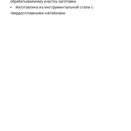
обрабатываемому участку заготовки.
Подставки для станков
Изготовлена из инструментальной стали с
Полотна пильные по дереву
твердосплавными напайками.
Прижимные устройства
Рольганги-роликовые опоры
Цанги и зажимы
ПОЛЕЗНЫЕ СТАТЬИ
Характеристики токарных станков
Токарные "ДОПЫ"
Все о влажности древесины
ТЕЛЕФОН (ПОМОНА)
+7 (800) 550-70-46
Информация размещённая на сайте не является публичной
офертой
проспект Александровской Фермы, 29АЛ
8 (812) 317-66-20
Режим работы колл-центра: