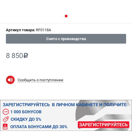
ИЗБРАННОЕ
(
0
)
МАГАЗИНЫ
Артикул товара:
RF0118A
СЕРВИС
Снято с производства
ПОДДЕРЖКА
8 850
c
Сервисный центр
Гарантия
Правила обмена и возврата
Сообщить о поступлении
ИНФОРМАЦИЯ
Юридическим лицам
Контакты
Способы оплаты
О компании
О бренде