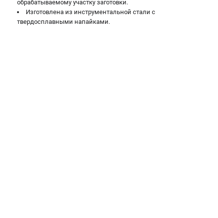
обрабатываемому участку заготовки.
Валы строгальные
Изготовлена из инструментальной стали с
Патроны и переходники
твердосплавными напайками.
Подставки для станков
Полотна пильные по дереву
Прижимные устройства
Рольганги-роликовые опоры
Цанги и зажимы
ПОЛЕЗНЫЕ СТАТЬИ
Характеристики токарных станков
Токарные "ДОПЫ"
Все о влажности древесины
ТЕЛЕФОН (САНКТ-ПЕТЕРБУРГ)
+7 (812) 317-66-20
Информация размещённая на сайте не является публичной
офертой