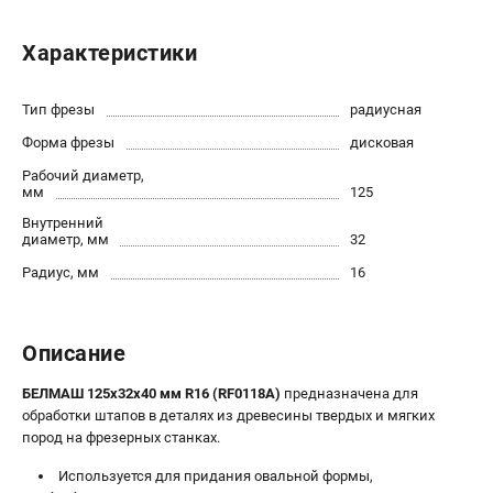
Политика обработки персональных данных
Новости
Характеристики
Бонусная программа
Как нас найти
Тип фрезы
радиусная
Пользовательское соглашение
Форма фрезы
дисковая
Рабочий диаметр,
СТАНОЧНОЕ ОБОРУДОВАНИЕ
мм
125
Комбинированные станки
Внутренний
диаметр, мм
32
Ленточнопильные станки
Радиус, мм
16
Рейсмусы
Сверлильные станки
Стружкоотсосы
Описание
Фуговальные станки
Циркулярные станки
БЕЛМАШ 125х32х40 мм R16 (RF0118A)
предназначена для
Шлифовальные станки
обработки штапов в деталях из древесины твердых и мягких
пород на фрезерных станках.
ДОПОЛНИТЕЛЬНОЕ ОБОРУДОВАНИЕ
Используется для придания овальной формы,