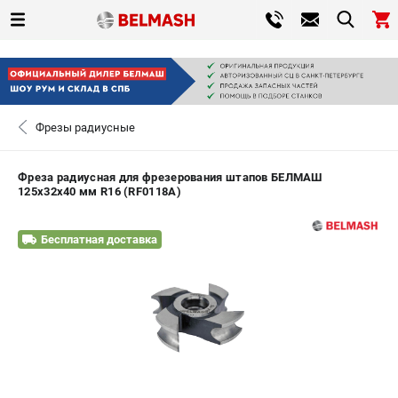
0 
₽
САНКТ-ПЕТЕРБУРГ
Фрезы радиусные
+7 (812) 317-66-20
- ЗАКАЗ ИЗДЕЛИЙ
Фреза радиусная для фрезерования штапов БЕЛМАШ
125х32х40 мм R16 (RF0118A)
ЗАКАЗАТЬ ЗАПЧАСТЬ
Бесплатная доставка
ВХОД ИЛИ РЕГИСТРАЦИЯ
КАТАЛОГ
АКЦИИ
СРАВНЕНИЕ
(
0
)