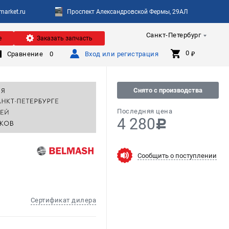
arket.ru
Проспект Александровской Фермы, 29АЛ
Санкт-Петербург
е
Заказать запчасть
0 
Сравнение
0
Вход или регистрация
₽
Снято с производства
Последняя цена
4 280
c
Сообщить о поступлении
Сертификат дилера