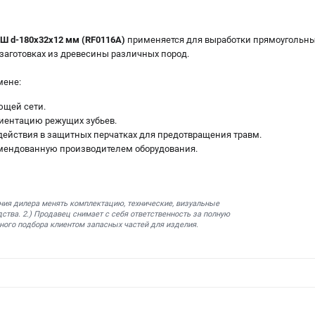
 d-180х32х12 мм (RF0116A)
применяется для выработки прямоугольных
 заготовках из древесины различных пород.
мене:
ющей сети.
иентацию режущих зубьев.
ействия в защитных перчатках для предотвращения травм.
омендованную производителем оборудования.
ния дилера менять комплектацию, технические, визуальные
ства. 2.) Продавец снимает с себя ответственность за полную
ного подбора клиентом запасных частей для изделия.