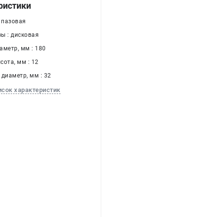
ристики
: пазовая
ы : дисковая
аметр, мм : 180
ота, мм : 12
диаметр, мм : 32
исок характеристик