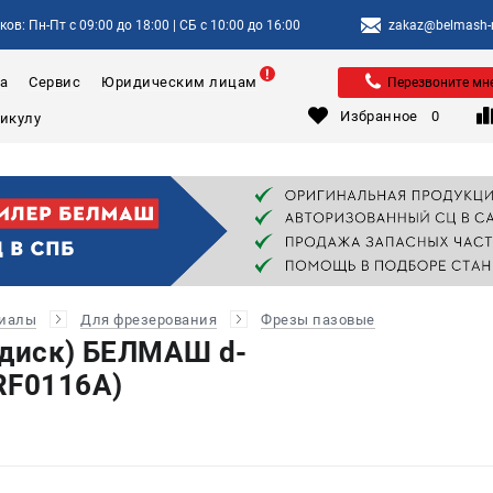
ов: Пн-Пт с 09:00 до 18:00 | СБ с 10:00 до 16:00
zakaz@belmash-m
а
Сервис
Юридическим лицам
Перезвоните мн
Избранное
0
риалы
Для фрезерования
Фрезы пазовые
(диск) БЕЛМАШ d-
RF0116A)