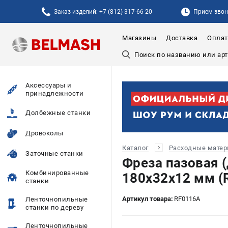
Заказ изделий: +7 (812) 317-66-20
Прием звонк
Магазины
Доставка
Оплат
Аксессуары и
принадлежности
Долбежные станки
Дровоколы
Каталог
Расходные мате
Заточные станки
Фреза пазовая 
Комбинированные
180х32х12 мм (
станки
Артикул товара:
RF0116A
Ленточнопильные
станки по дереву
Ленточнопильные