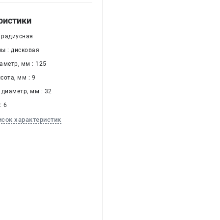
ристики
: радиусная
ы : дисковая
аметр, мм : 125
ота, мм : 9
диаметр, мм : 32
: 6
исок характеристик