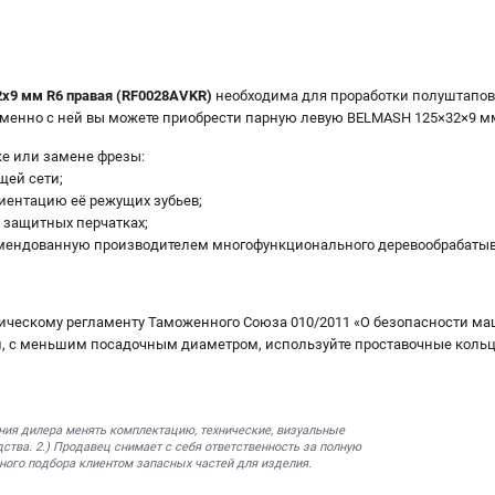
х9 мм R6 правая (RF0028AVKR)
необходима для проработки полуштапов 
еменно с ней вы можете приобрести парную левую BELMASH 125×32×9 м
е или замене фрезы:
щей сети;
иентацию её режущих зубьев;
 защитных перчатках;
омендованную производителем многофункционального деревообрабатыв
ническому регламенту Таможенного Союза 010/2011 «О безопасности ма
л, с меньшим посадочным диаметром, используйте проставочные кольц
ния дилера менять комплектацию, технические, визуальные
ства. 2.) Продавец снимает с себя ответственность за полную
ного подбора клиентом запасных частей для изделия.