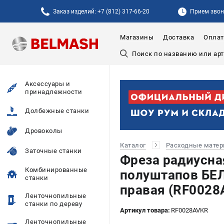
Заказ изделий: +7 (812) 317-66-20
Прием звонк
Магазины
Доставка
Оплат
Аксессуары и
принадлежности
Долбежные станки
Дровоколы
Каталог
Расходные мате
Заточные станки
Фреза радиусна
Комбинированные
полуштапов БЕ
станки
правая (RF0028
Ленточнопильные
станки по дереву
Артикул товара:
RF0028AVKR
Ленточнопильные