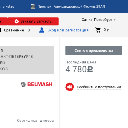
arket.ru
Проспект Александровской Фермы, 29АЛ
Санкт-Петербург
е
Заказать запчасть
0 
Сравнение
0
Вход или регистрация
₽
Снято с производства
Последняя цена
4 780
c
Сообщить о поступлении
Сертификат дилера