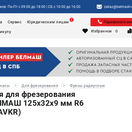
ов: Пн-Пт с 09:00 до 18:00 | СБ с 10:00 до 16:00
zakaz@belmash-m
а
Сервис
Юридическим лицам
Перезвоните мн
Избранное
0
риалы
Для фрезерования
Фрезы радиусные
я для фрезерования
ЛМАШ 125х32х9 мм R6
AVKR)