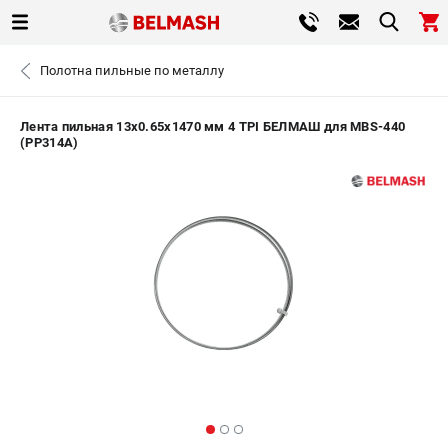
0 
Полотна пильные по металлу
₽
САНКТ-ПЕТЕРБУРГ
Лента пильная 13х0.65х1470 мм 4 TPI БЕЛМАШ для MBS-440
(PP314A)
+7 (812) 317-66-20
- ЗАКАЗ ИЗДЕЛИЙ
ЗАКАЗАТЬ ЗАПЧАСТЬ
ВХОД ИЛИ РЕГИСТРАЦИЯ
КАТАЛОГ
АКЦИИ
СРАВНЕНИЕ
(
0
)