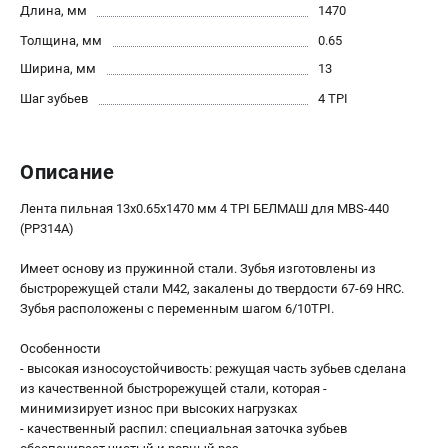
Длина, мм
1470
Политика обработки персональных данных
Толщина, мм
Новости
0.65
Бонусная программа
Ширина, мм
13
Как нас найти
Шаг зубьев
4 TPI
Пользовательское соглашение
Описание
СТАНОЧНОЕ ОБОРУДОВАНИЕ
Комбинированные станки
Лента пильная 13х0.65х1470 мм 4 TPI БЕЛМАШ для MBS-440
Ленточнопильные станки
(PP314A)
Рейсмусы
Имеет основу из пружинной стали. Зубья изготовлены из
Сверлильные станки
быстрорежущей стали М42, закалены до твердости 67-69 HRC.
Стружкоотсосы
Зубья расположены с переменным шагом 6/10TPI.
Фуговальные станки
Особенности
Циркулярные станки
- высокая износоустойчивость: режущая часть зубьев сделана
Шлифовальные станки
из качественной быстрорежущей стали, которая -
минимизирует износ при высоких нагрузках
- качественный распил: специальная заточка зубьев
ДОПОЛНИТЕЛЬНОЕ ОБОРУДОВАНИЕ