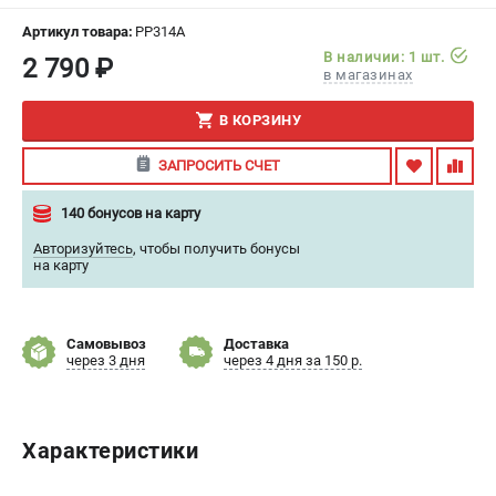
ИЗБРАННОЕ
(
0
)
Артикул товара:
PP314A
В наличии: 1 шт.
2 790 ₽
в магазинах
МАГАЗИНЫ
В КОРЗИНУ
СЕРВИС
ЗАПРОСИТЬ СЧЕТ
ПОДДЕРЖКА
140 бонусов на карту
Сервисный центр
Авторизуйтесь
,
чтобы получить бонусы
Гарантия
на карту
Правила обмена и возврата
ИНФОРМАЦИЯ
Самовывоз
Доставка
через 3 дня
через 4 дня за 150 р.
Юридическим лицам
Контакты
Способы оплаты
Характеристики
О компании
О бренде