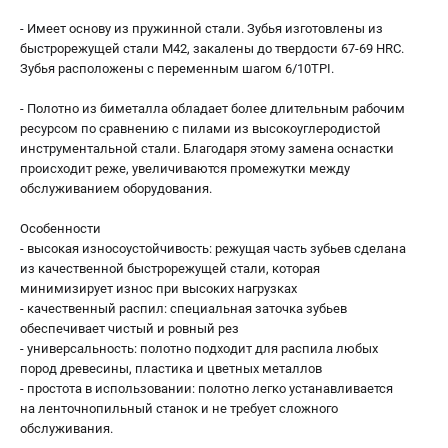
Валы строгальные
- Имеет основу из пружинной стали. Зубья изготовлены из
Патроны и переходники
быстрорежущей стали М42, закалены до твердости 67-69 HRC.
Подставки для станков
Зубья расположены с переменным шагом 6/10TPI.
Полотна пильные по дереву
- Полотно из биметалла обладает более длительным рабочим
Прижимные устройства
ресурсом по сравнению с пилами из высокоуглеродистой
Рольганги-роликовые опоры
инструментальной стали. Благодаря этому замена оснастки
Цанги и зажимы
происходит реже, увеличиваются промежутки между
обслуживанием оборудования.
ПОЛЕЗНЫЕ СТАТЬИ
Особенности
Характеристики токарных станков
- высокая износоустойчивость: режущая часть зубьев сделана
из качественной быстрорежущей стали, которая
Токарные "ДОПЫ"
минимизирует износ при высоких нагрузках
Все о влажности древесины
- качественный распил: специальная заточка зубьев
обеспечивает чистый и ровный рез
- универсальность: полотно подходит для распила любых
ТЕЛЕФОН (САНКТ-ПЕТЕРБУРГ)
пород древесины, пластика и цветных металлов
+7 (812) 317-66-20
- простота в использовании: полотно легко устанавливается
Информация размещённая на сайте не является публичной
на ленточнопильный станок и не требует сложного
офертой
обслуживания.