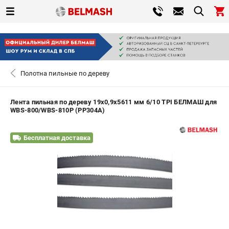
0 
₽
САНКТ-ПЕТЕРБУРГ
Полотна пильные по дереву
+7 (812) 317-66-20
- ЗАКАЗ ИЗДЕЛИЙ
Лента пильная по дереву 19х0,9х5611 мм 6/10 TPI БЕЛМАШ для
WBS-800/WBS-810P (PP304A)
ЗАКАЗАТЬ ЗАПЧАСТЬ
Бесплатная доставка
ВХОД ИЛИ РЕГИСТРАЦИЯ
КАТАЛОГ
АКЦИИ
СРАВНЕНИЕ
(
0
)