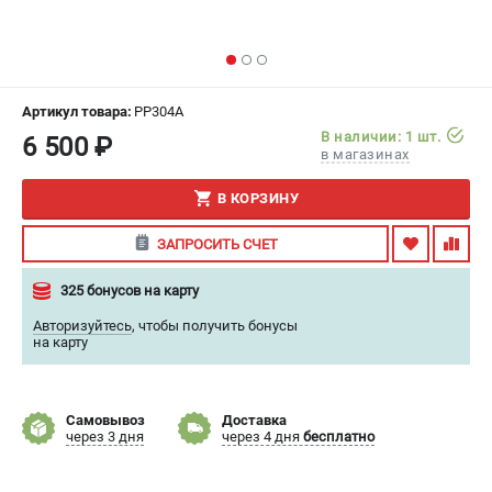
ИЗБРАННОЕ
(
0
)
МАГАЗИНЫ
Артикул товара:
PP304A
СЕРВИС
В наличии: 1 шт.
6 500 ₽
в магазинах
ПОДДЕРЖКА
В КОРЗИНУ
Сервисный центр
ЗАПРОСИТЬ СЧЕТ
Гарантия
Правила обмена и возврата
325 бонусов на карту
Авторизуйтесь
,
чтобы получить бонусы
ИНФОРМАЦИЯ
на карту
Юридическим лицам
Контакты
Самовывоз
Доставка
Способы оплаты
через 3 дня
через 4 дня
бесплатно
О компании
О бренде