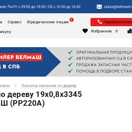
ов: Пн-Пт с 09:00 до 18:00 | СБ с 10:00 до 16:00
zakaz@belmash-m
а
Сервис
Юридическим лицам
Перезвоните мн
Избранное
0
риалы
Полотна пильные по дереву
по дереву 19х0,8х3345
АШ (PP220A)