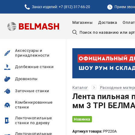
Заказ изделий: +7 (812) 317-66-20
Прием звонк
Магазины
Доставка
Оплат
Аксессуары и
принадлежности
Долбежные станки
Дровоколы
Каталог
Расходные мате
Заточные станки
Лента пильная 
Комбинированные
мм 3 TPI БЕЛМ
станки
Ленточнопильные
Новинка
станки по дереву
Артикул товара:
PP220A
Ленточнопильные