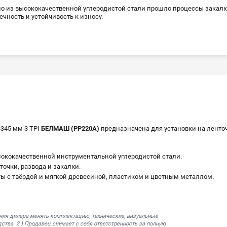
о из высококачественной углеродистой стали прошло процессы закалки
ечность и устойчивость к износу.
3345 мм 3 TPI
БЕЛМАШ (PP220A)
предназначена для установки на лент
сококачественной инструментальной углеродистой стали.
очки, развода и закалки.
ты с твёрдой и мягкой древесиной, пластиком и цветным металлом.
ния дилера менять комплектацию, технические, визуальные
ства. 2.) Продавец снимает с себя ответственность за полную