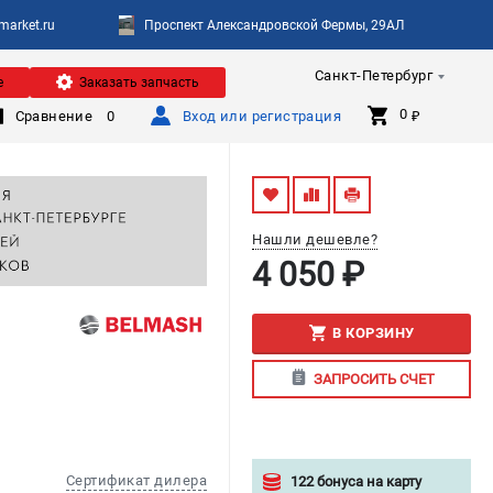
arket.ru
Проспект Александровской Фермы, 29АЛ
Санкт-Петербург
е
Заказать запчасть
0 
Сравнение
0
Вход или регистрация
₽
Нашли дешевле?
4 050 ₽
В КОРЗИНУ
ЗАПРОСИТЬ СЧЕТ
Сертификат дилера
122 бонуса на карту