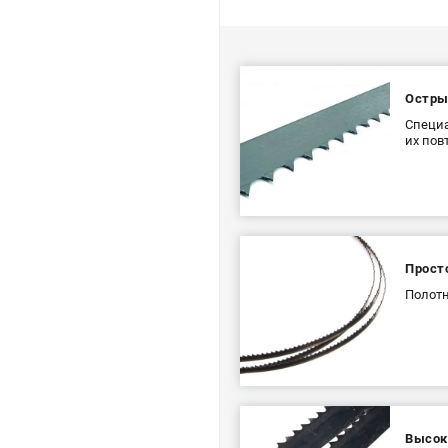
Остры
Специа
их пов
Прост
Полотн
Высок