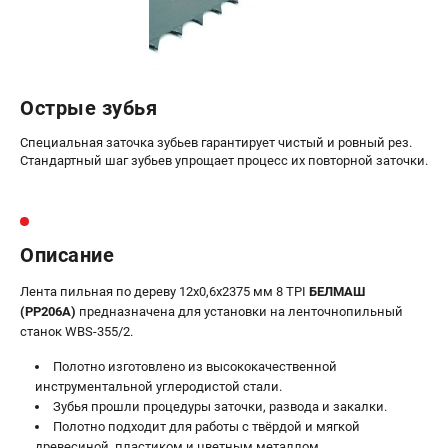
Подставки для станков
Полотна пильные по дереву
Прижимные устройства
Рольганги-роликовые опоры
Острые зубья
Цанги и зажимы
Специальная заточка зубьев гарантирует чистый и ровный рез.
Стандартный шаг зубьев упрощает процесс их повторной заточки.
ПОЛЕЗНЫЕ СТАТЬИ
Характеристики токарных станков
Токарные "ДОПЫ"
Все о влажности древесины
Описание
Лента пильная по дереву 12х0,6х2375 мм 8 TPI
БЕЛМАШ
(PP206A)
предназначена для установки на ленточнопильный
ТЕЛЕФОН (ПОМОНА)
станок WBS-355/2.
+7 (800) 550-70-46
Информация размещённая на сайте не является публичной
Полотно изготовлено из высококачественной
офертой
инструментальной углеродистой стали.
Зубья прошли процедуры заточки, развода и закалки.
проспект Александровской Фермы, 29АЛ
Полотно подходит для работы с твёрдой и мягкой
8 (812) 317-66-20
Режим работы колл-центра:
древесиной, пластиком и цветным металлом.