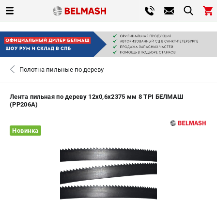
0 
₽
ПОМОНА
Полотна пильные по дереву
+7 (800) 550-70-46
- ЗАКАЗ ИЗДЕЛИЙ
Лента пильная по дереву 12х0,6х2375 мм 8 TPI БЕЛМАШ
(PP206A)
ЗАКАЗАТЬ ЗАПЧАСТЬ
Новинка
ВХОД ИЛИ РЕГИСТРАЦИЯ
КАТАЛОГ
АКЦИИ
СРАВНЕНИЕ
(
0
)