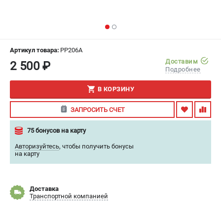
ИЗБРАННОЕ
(
0
)
МАГАЗИНЫ
Артикул товара:
PP206A
СЕРВИС
Доставим
2 500 ₽
Подробнее
ПОДДЕРЖКА
В КОРЗИНУ
Гарантия
ЗАПРОСИТЬ СЧЕТ
Правила обмена и возврата
75 бонусов на карту
ИНФОРМАЦИЯ
Авторизуйтесь
,
чтобы получить бонусы
на карту
Юридическим лицам
Контакты
Способы оплаты
Доставка
О компании
Транспортной компанией
О бренде
Политика обработки персональных данных