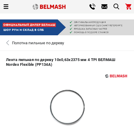
0 
₽
ПОМОНА
Полотна пильные по дереву
+7 (800) 550-70-46
- ЗАКАЗ ИЗДЕЛИЙ
Лента пильная по дереву 10х0,63х2375 мм 4 TPI БЕЛМАШ
Nordex Flexible (PP134A)
ЗАКАЗАТЬ ЗАПЧАСТЬ
ВХОД ИЛИ РЕГИСТРАЦИЯ
КАТАЛОГ
АКЦИИ
СРАВНЕНИЕ
(
0
)