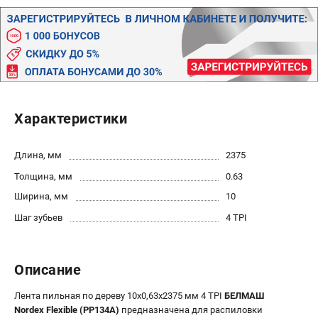
Новости
Бонусная программа
Пользовательское соглашение
СТАНОЧНОЕ ОБОРУДОВАНИЕ
Комбинированные станки
Характеристики
Ленточнопильные станки
Рейсмусы
Длина, мм
2375
Сверлильные станки
Толщина, мм
0.63
Стружкоотсосы
Фуговальные станки
Ширина, мм
10
Циркулярные станки
Шаг зубьев
4 TPI
Шлифовальные станки
Описание
ДОПОЛНИТЕЛЬНОЕ ОБОРУДОВАНИЕ
Валы строгальные
Лента пильная по дереву 10х0,63х2375 мм 4 TPI
БЕЛМАШ
Патроны и переходники
Nordex Flexible (PP134A)
предназначена для распиловки