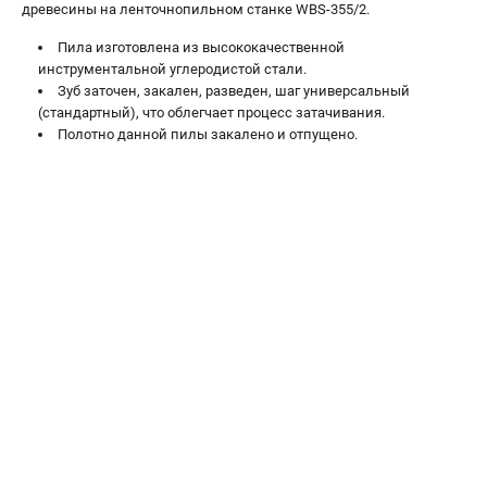
древесины на ленточнопильном станке WBS-355/2.
Подставки для станков
Полотна пильные по дереву
Пила изготовлена из высококачественной
Прижимные устройства
инструментальной углеродистой стали.
Зуб заточен, закален, разведен, шаг универсальный
Рольганги-роликовые опоры
(стандартный), что облегчает процесс затачивания.
Цанги и зажимы
Полотно данной пилы закалено и отпущено.
ПОЛЕЗНЫЕ СТАТЬИ
Характеристики токарных станков
Токарные "ДОПЫ"
Все о влажности древесины
ТЕЛЕФОН (ПОМОНА)
+7 (800) 550-70-46
Информация размещённая на сайте не является публичной
офертой
проспект Александровской Фермы, 29АЛ
8 (812) 317-66-20
Режим работы колл-центра: