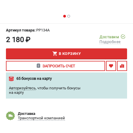
ИЗБРАННОЕ
(
0
)
МАГАЗИНЫ
Артикул товара:
PP134A
СЕРВИС
Доставим
2 180 ₽
Подробнее
ПОДДЕРЖКА
В КОРЗИНУ
Гарантия
ЗАПРОСИТЬ СЧЕТ
Правила обмена и возврата
65 бонусов на карту
ИНФОРМАЦИЯ
Авторизуйтесь
,
чтобы получить бонусы
на карту
Юридическим лицам
Контакты
Способы оплаты
Доставка
О компании
Транспортной компанией
О бренде
Политика обработки персональных данных