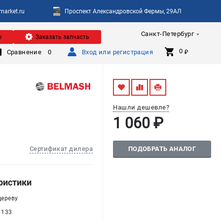
arket.ru
Проспект Александровской Фермы, 29АЛ
Санкт-Петербург
е
Заказать запчасть
0 
Сравнение
0
Вход или регистрация
₽
Нашли дешевле?
1 060 ₽
ПОДОБРАТЬ АНАЛОГ
Сертификат дилера
ристики
дереву
 133