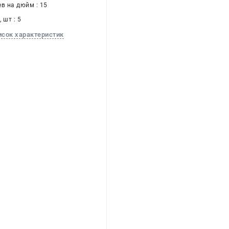
в на дюйм : 15
 шт : 5
исок характеристик