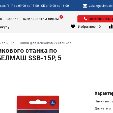
ов: Пн-Пт с 09:00 до 18:00 | СБ с 10:00 до 16:00
zakaz@belmash-m
а
Сервис
Юридическим лицам
Перезвоните мн
Избранное
0
риалы
Пилки для лобзиковых станков
икового станка по
БЕЛМАШ SSB-15P, 5
Характе
Пилки по : 
Длина, мм :