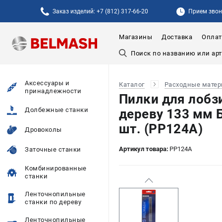
Заказ изделий: +7 (812) 317-66-20
Прием звонк
Магазины
Доставка
Оплат
Аксессуары и
Каталог
Расходные мате
принадлежности
Пилки для лобз
Долбежные станки
дереву 133 мм 
шт. (PP124A)
Дровоколы
Артикул товара:
PP124A
Заточные станки
Комбинированные
станки
Ленточнопильные
станки по дереву
Ленточнопильные