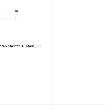
15
5
ковых станков BELMASH, SS-