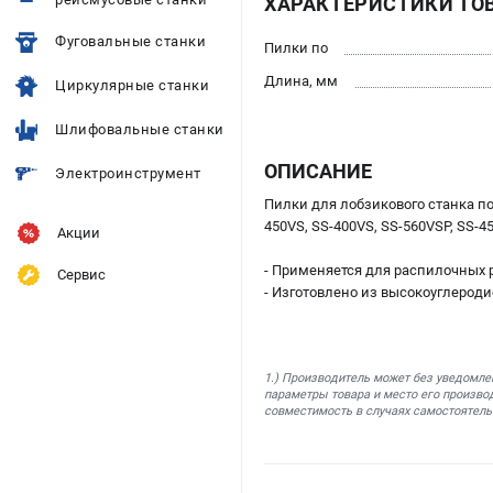
ХАРАКТЕРИСТИКИ ТО
Фуговальные станки
Пилки по
Длина, мм
Циркулярные станки
Шлифовальные станки
ОПИСАНИЕ
Электроинструмент
Пилки для лобзикового станка по
450VS, SS-400VS, SS-560VSP, SS-4
Акции
- Применяется для распилочных р
Сервис
- Изготовлено из высокоуглероди
1.) Производитель может без уведомле
параметры товара и место его производ
совместимость в случаях самостоятель