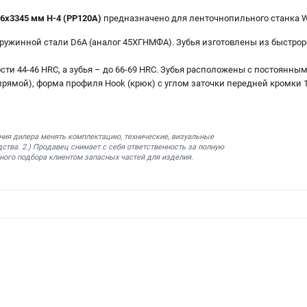
6х3345 мм H-4 (PP120A)
предназначено для ленточнопильного станка W
пружинной стали D6A (аналог 45ХГНМФА). Зубья изготовлены из быстро
сти 44-46 HRC, а зубья – до 66-69 HRC. Зубья расположены с постоянным
 прямой), форма профиля Hook (крюк) с углом заточки передней кромки 1
ния дилера менять комплектацию, технические, визуальные
ства. 2.) Продавец снимает с себя ответственность за полную
ного подбора клиентом запасных частей для изделия.