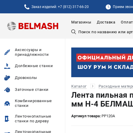
Заказ изделий: +7 (812) 317-66-20
Прием звонк
Магазины
Доставка
Оплат
Аксессуары и
принадлежности
Долбежные станки
Дровоколы
Каталог
Расходные мате
Заточные станки
Лента пильная 
Комбинированные
мм H-4 БЕЛМАШ
станки
Артикул товара:
PP120A
Ленточнопильные
станки по дереву
Ленточнопильные