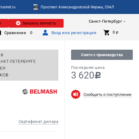
arket.ru
Проспект Александровской Фермы, 29АЛ
Санкт-Петербург
е
Заказать запчасть
0 
Сравнение
0
Вход или регистрация
₽
Снято с производства
Последняя цена
3 620
c
Сообщить о поступлении
Сертификат дилера