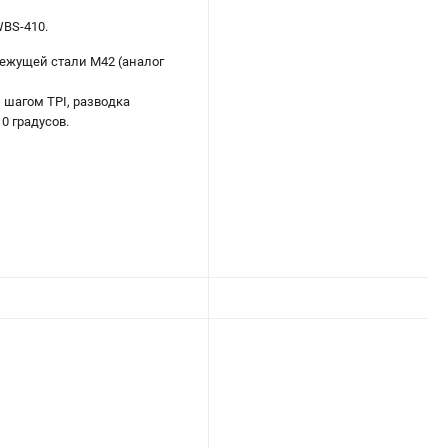
BS-410.
режущей стали М42 (аналог
 шагом TPI, разводка
0 градусов.