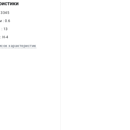
ристики
 3345
 : 0.6
: 13
: H-4
исок характеристик