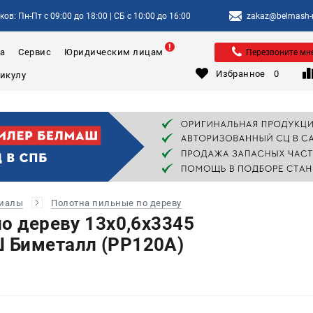
ов: Пн-Пт с 09:00 до 18:00 | СБ с 10:00 до 16:00
zakaz@belmash-m
а
Сервис
Юридическим лицам
Перезвоните мн
Избранное
0
риалы
Полотна пильные по дереву
по дереву 13х0,6х3345
 Биметалл (PP120A)