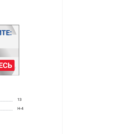
13
H-4