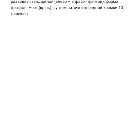
разводка стандартная (влево – вправо - прямой), форма
Валы строгальные
профиля Hook (крюк) с углом заточки передней кромки 10
Патроны и переходники
градусов.
Подставки для станков
Полотна пильные по дереву
Прижимные устройства
Рольганги-роликовые опоры
Цанги и зажимы
ПОЛЕЗНЫЕ СТАТЬИ
Характеристики токарных станков
Токарные "ДОПЫ"
Все о влажности древесины
ТЕЛЕФОН (САНКТ-ПЕТЕРБУРГ)
+7 (812) 317-66-20
Информация размещённая на сайте не является публичной
офертой