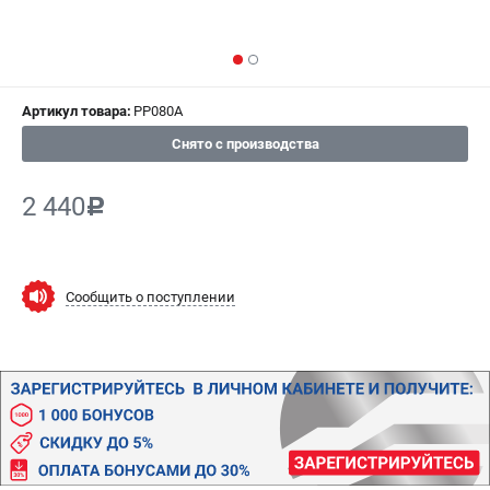
ИЗБРАННОЕ
(
0
)
МАГАЗИНЫ
Артикул товара:
PP080A
СЕРВИС
Снято с производства
ПОДДЕРЖКА
2 440
c
Сервисный центр
Гарантия
Правила обмена и возврата
Сообщить о поступлении
ИНФОРМАЦИЯ
Юридическим лицам
Контакты
Способы оплаты
О компании
О бренде