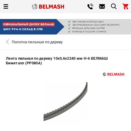
0 
₽
САНКТ-ПЕТЕРБУРГ
Полотна пильные по дереву
+7 (812) 317-66-20
- ЗАКАЗ ИЗДЕЛИЙ
Лента пильная по дереву 10х0,6х2240 мм H-6 БЕЛМАШ
Биметалл (PP080A)
ЗАКАЗАТЬ ЗАПЧАСТЬ
ВХОД ИЛИ РЕГИСТРАЦИЯ
КАТАЛОГ
АКЦИИ
СРАВНЕНИЕ
(
0
)