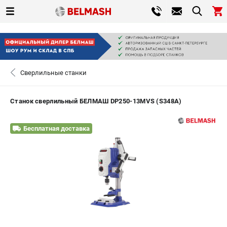
0 
₽
САНКТ-ПЕТЕРБУРГ
Сверлильные станки
+7 (812) 317-66-20
- ЗАКАЗ ИЗДЕЛИЙ
Станок сверлильный БЕЛМАШ DP250-13MVS (S348A)
ЗАКАЗАТЬ ЗАПЧАСТЬ
Бесплатная доставка
ВХОД ИЛИ РЕГИСТРАЦИЯ
КАТАЛОГ
АКЦИИ
СРАВНЕНИЕ
(
0
)