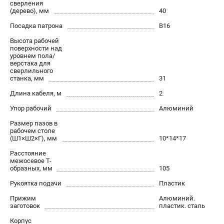
сверления
(дерево), мм
40
Посадка патрона
В16
Высота рабочей
поверхности над
уровнем пола/
верстака для
сверлильного
станка, мм
31
Длина кабеля, м
2
Упор рабочий
Алюминий
Размер пазов в
рабочем столе
(Ш1×Ш2×Г), мм
10*14*17
Расстояние
межосевое Т-
образных, мм
105
Рукоятка подачи
Пластик
Прижим
Алюминий.
заготовок
пластик. сталь
Корпус