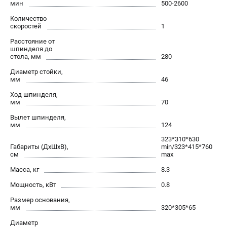
мин
500-2600
проспект Александровской Фермы, 29АЛ
8 (812) 317-66-20
Количество
Режим работы колл-центра:
скоростей
1
пн-пт - с 9:00 до 18:00
Расстояние от
сб - с 10:00 до 16:00
шпинделя до
вс - выходной
стола, мм
280
zakaz@belmash-market.ru
Диаметр стойки,
мм
46
Ход шпинделя,
мм
70
Вылет шпинделя,
мм
124
323*310*630
Габариты (ДхШхВ),
min/323*415*760
см
max
Масса, кг
8.3
Мощность, кВт
0.8
Размер основания,
мм
320*305*65
Диаметр