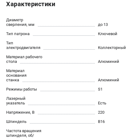
Характеристики
Валы строгальные
Патроны и переходники
Подставки для станков
Диаметр
сверления, мм
до 13
Полотна пильные по дереву
Тип патрона
Ключевой
Прижимные устройства
Рольганги-роликовые опоры
Тип
электродвигателя
Коллекторный
Цанги и зажимы
Материал рабочего
стола
Алюминий
ПОЛЕЗНЫЕ СТАТЬИ
Материал
основания
Характеристики токарных станков
станка
Алюминий
Токарные "ДОПЫ"
Режимы работы
S1
Все о влажности древесины
Лазерный
указатель
Есть
ТЕЛЕФОН (САНКТ-ПЕТЕРБУРГ)
Напряжение, В
220
+7 (812) 317-66-20
Шпиндель
В16
Информация размещённая на сайте не является публичной
офертой
Частота вращения
шпинделя, об/