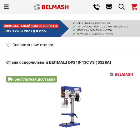
0 
₽
САНКТ-ПЕТЕРБУРГ
Сверлильные станки
+7 (812) 317-66-20
- ЗАКАЗ ИЗДЕЛИЙ
Станок сверлильный БЕЛМАШ DP210-13CVS (S328A)
ЗАКАЗАТЬ ЗАПЧАСТЬ
Бесплатная доставка
ВХОД ИЛИ РЕГИСТРАЦИЯ
КАТАЛОГ
АКЦИИ
СРАВНЕНИЕ
(
0
)