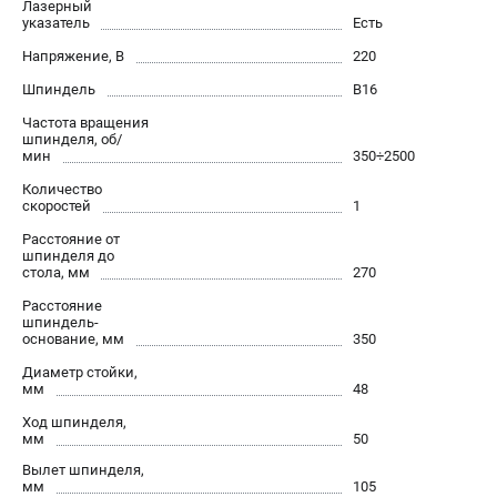
Лазерный
проспект Александровской Фермы, 29АЛ
указатель
Есть
8 (812) 317-66-20
Режим работы колл-центра:
Напряжение, В
220
пн-пт - с 9:00 до 18:00
Шпиндель
В16
сб - с 10:00 до 16:00
вс - выходной
Частота вращения
zakaz@belmash-market.ru
шпинделя, об/
мин
350÷2500
Количество
скоростей
1
Расстояние от
шпинделя до
стола, мм
270
Расстояние
шпиндель-
основание, мм
350
Диаметр стойки,
мм
48
Ход шпинделя,
мм
50
Вылет шпинделя,
мм
105