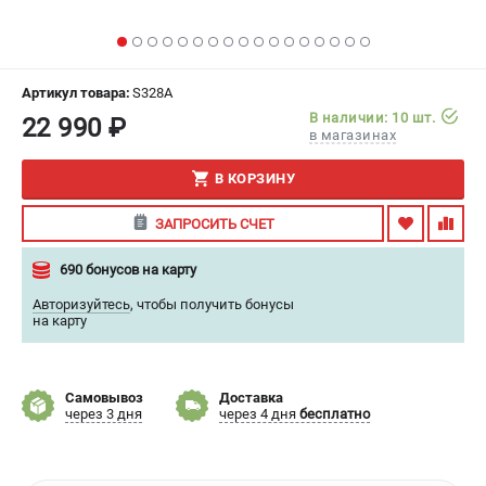
ИЗБРАННОЕ
(
0
)
МАГАЗИНЫ
Артикул товара:
S328A
В наличии: 10 шт.
22 990 ₽
СЕРВИС
в магазинах
В КОРЗИНУ
ПОДДЕРЖКА
Сервисный центр
ЗАПРОСИТЬ СЧЕТ
Гарантия
690 бонусов на карту
Правила обмена и возврата
Авторизуйтесь
,
чтобы получить бонусы
на карту
ИНФОРМАЦИЯ
Юридическим лицам
Контакты
Самовывоз
Доставка
через 3 дня
через 4 дня
бесплатно
Способы оплаты
О компании
О бренде