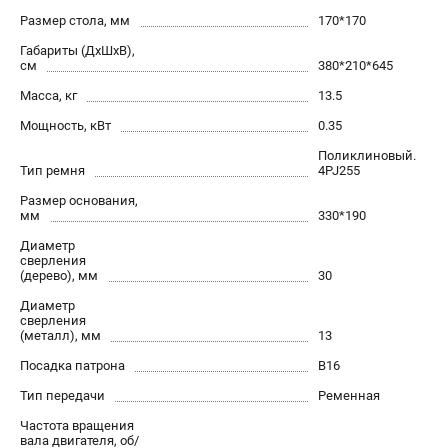
Размер стола, мм
170*170
Габариты (ДхШхВ),
см
380*210*645
Масса, кг
13.5
Мощность, кВт
0.35
Поликлиновый.
Тип ремня
4PJ255
Размер основания,
мм
330*190
Диаметр
сверления
(дерево), мм
30
Диаметр
сверления
(металл), мм
13
Посадка патрона
В16
Тип передачи
Ременная
Частота вращения
вала двигателя, об/