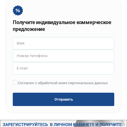
Политика обработки персональных данных
Новости
Бонусная программа
Получите индивидуальное коммерческое
Как нас найти
предложение
Пользовательское соглашение
Имя
СТАНОЧНОЕ ОБОРУДОВАНИЕ
Номер телефона
Комбинированные станки
Ленточнопильные станки
E-mail
Рейсмусы
Сверлильные станки
Согласен с обработкой моих персональных данных
Стружкоотсосы
Фуговальные станки
Отправить
Циркулярные станки
Шлифовальные станки
ДОПОЛНИТЕЛЬНОЕ ОБОРУДОВАНИЕ