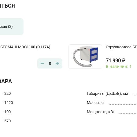
ИТЬСЯ
сосы
(2)
с БЕЛМАШ MDC1100 (D117A)
Стружкоотсос Б
71 990 ₽
0
В наличии: 1
ВАРА
220
Габариты (ДхШхВ), см
1220
Масса, кг
100
Мощность, кВт
570