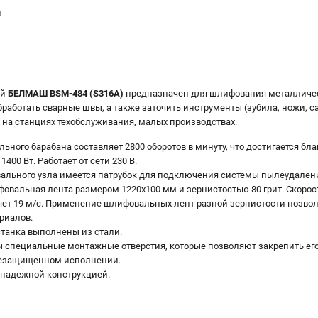
и
ый
БЕЛМАШ BSM-484 (S316A)
предназначен для шлифования металлическ
работать сварные швы, а также заточить инструменты (зубила, ножи, са
 на станциях техобслуживания, малых производствах.
ного барабана составляет 2800 оборотов в минуту, что достигается бл
00 Вт. Работает от сети 230 В.
ального узла имеется патрубок для подключения системы пылеудалени
фовальная лента размером 1220х100 мм и зернистостью 80 грит. Скоро
ет 19 м/с. Применение шлифовальных лент разной зернистости позвол
риалов.
станка выполнены из стали.
 специальные монтажные отверстия, которые позволяют закрепить его 
лезащищенном исполнении.
, надежной конструкцией.