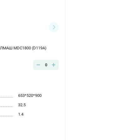
ЕЛМАШ MDC1800 (D119A)
0
653*520*900
32.5
1.4