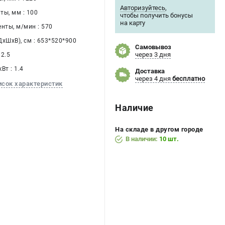
Авторизуйтесь
,
ты, мм : 100
чтобы получить бонусы
на карту
нты, м/мин : 570
хШхВ), см : 653*520*900
Самовывоз
через 3 дня
32.5
Вт : 1.4
Доставка
через 4 дня
бесплатно
исок характеристик
Наличие
На складе в другом городе
В наличии:
10 шт.