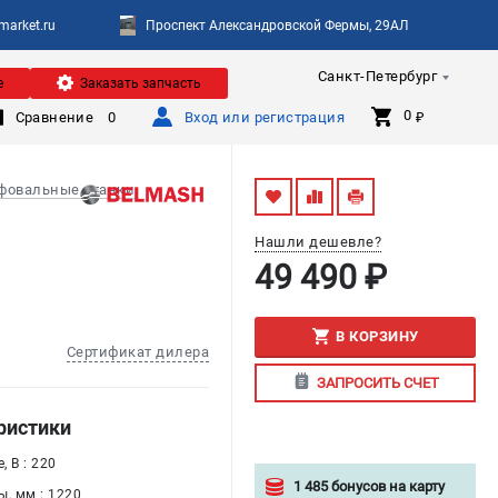
arket.ru
Проспект Александровской Фермы, 29АЛ
Санкт-Петербург
е
Заказать запчасть
0 
Сравнение
0
Вход или регистрация
₽
фовальные станки
Нашли дешевле?
49 490 ₽
В КОРЗИНУ
Сертификат дилера
ЗАПРОСИТЬ СЧЕТ
ристики
 В : 220
1 485 бонусов на карту
, мм : 1220