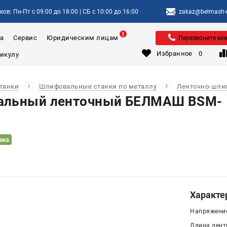
ов: Пн-Пт с 09:00 до 18:00 | СБ с 10:00 до 16:00
zakaz@belmash-m
а
Сервис
Юридическим лицам
Перезвоните мн
Избранное
0
танки
Шлифовальные станки по металлу
Ленточно-шли
альный ленточный БЕЛМАШ BSM-
вка
Характе
Напряжение,
Длина ленты