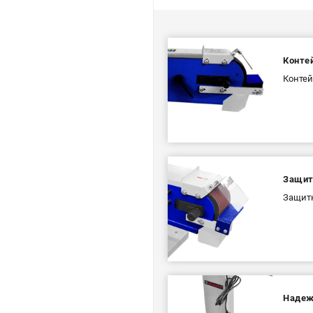
Контей
Контей
Защит
Защитн
Надеж