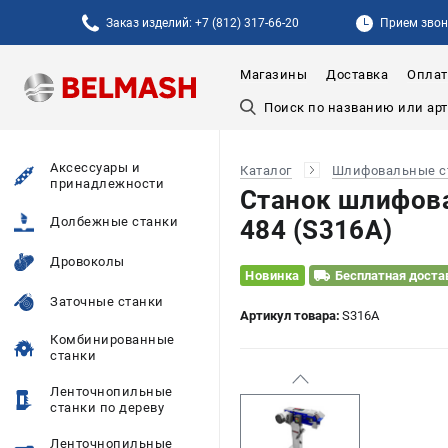
Заказ изделий: +7 (812) 317-66-20
Прием звонк
Магазины
Доставка
Оплат
Аксессуары и
Каталог
Шлифовальные с
принадлежности
Станок шлифов
Долбежные станки
484 (S316A)
Дровоколы
Новинка
Бесплатная доста
Заточные станки
Артикул товара:
S316A
Комбинированные
станки
Ленточнопильные
станки по дереву
Ленточнопильные