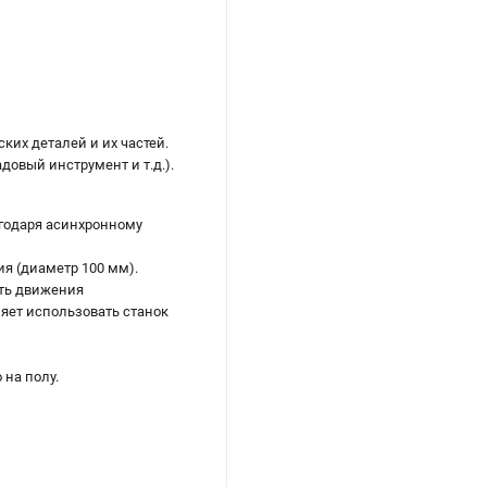
их деталей и их частей.
довый инструмент и т.д.).
агодаря асинхронному
я (диаметр 100 мм).
сть движения
яет использовать станок
на полу.