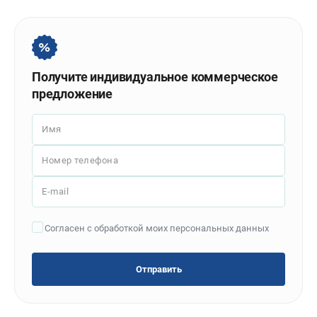
Политика обработки персональных данных
Новости
Бонусная программа
Как нас найти
Получите индивидуальное коммерческое
Пользовательское соглашение
предложение
СТАНОЧНОЕ ОБОРУДОВАНИЕ
Имя
Комбинированные станки
Ленточнопильные станки
Номер телефона
Рейсмусы
E-mail
Сверлильные станки
Стружкоотсосы
Согласен с обработкой моих персональных данных
Фуговальные станки
Циркулярные станки
Шлифовальные станки
Отправить
ДОПОЛНИТЕЛЬНОЕ ОБОРУДОВАНИЕ