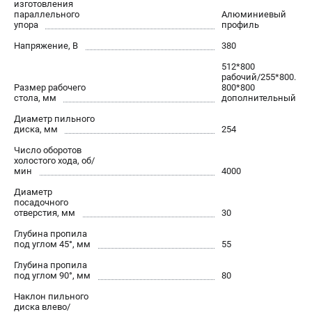
изготовления
проспект Александровской Фермы, 29АЛ
параллельного
Алюминиевый
8 (812) 317-66-20
упора
профиль
Режим работы колл-центра:
Напряжение, В
380
пн-пт - с 9:00 до 18:00
сб - с 10:00 до 16:00
512*800
вс - выходной
рабочий/255*800.
zakaz@belmash-market.ru
Размер рабочего
800*800
стола, мм
дополнительный
Диаметр пильного
диска, мм
254
Число оборотов
холостого хода, об/
мин
4000
Диаметр
посадочного
отверстия, мм
30
Глубина пропила
под углом 45°, мм
55
Глубина пропила
под углом 90°, мм
80
Наклон пильного
диска влево/