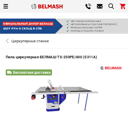
0 
₽
САНКТ-ПЕТЕРБУРГ
Циркулярные станки
+7 (812) 317-66-20
- ЗАКАЗ ИЗДЕЛИЙ
Пила циркулярная БЕЛМАШ TS-250PE/400 (S311A)
ЗАКАЗАТЬ ЗАПЧАСТЬ
Бесплатная доставка
ВХОД ИЛИ РЕГИСТРАЦИЯ
КАТАЛОГ
АКЦИИ
СРАВНЕНИЕ
(
0
)