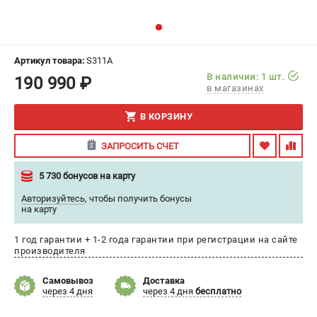
ИЗБРАННОЕ
(
0
)
МАГАЗИНЫ
Артикул товара:
S311A
В наличии: 1 шт.
190 990 ₽
СЕРВИС
в магазинах
В КОРЗИНУ
ПОДДЕРЖКА
Сервисный центр
ЗАПРОСИТЬ СЧЕТ
Гарантия
5 730 бонусов на карту
Правила обмена и возврата
Авторизуйтесь
,
чтобы получить бонусы
на карту
ИНФОРМАЦИЯ
Юридическим лицам
1 год гарантии + 1-2 года гарантии при регистрации на сайте
производителя
Контакты
Способы оплаты
Самовывоз
Доставка
через 4 дня
через 4 дня
бесплатно
О компании
О бренде