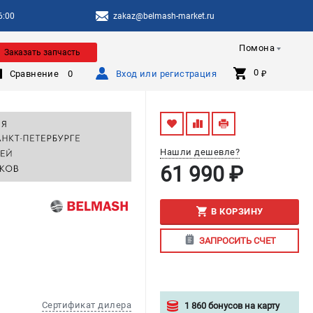
6:00
zakaz@belmash-market.ru
Помона
Заказать запчасть
0 
Сравнение
0
Вход или регистрация
₽
Нашли дешевле?
61 990 ₽
В КОРЗИНУ
ЗАПРОСИТЬ СЧЕТ
Сертификат дилера
1 860 бонусов на карту