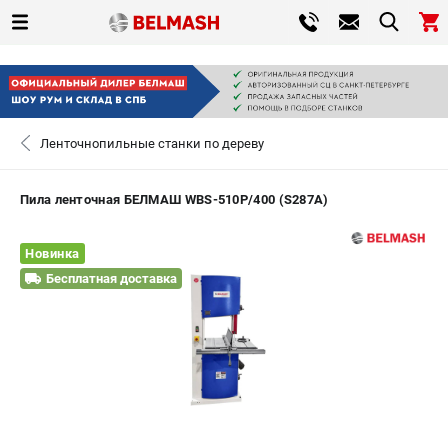
0 
₽
САНКТ-ПЕТЕРБУРГ
Ленточнопильные станки по дереву
+7 (812) 317-66-20
- ЗАКАЗ ИЗДЕЛИЙ
Пила ленточная БЕЛМАШ WBS-510P/400 (S287A)
ЗАКАЗАТЬ ЗАПЧАСТЬ
Новинка
ВХОД ИЛИ РЕГИСТРАЦИЯ
Бесплатная доставка
КАТАЛОГ
АКЦИИ
СРАВНЕНИЕ
(
0
)