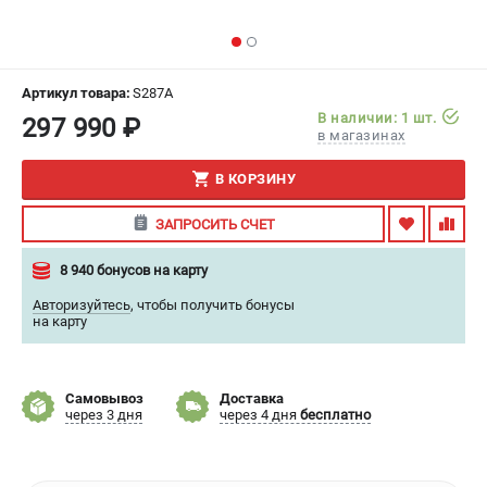
ИЗБРАННОЕ
(
0
)
МАГАЗИНЫ
Артикул товара:
S287A
В наличии: 1 шт.
297 990 ₽
СЕРВИС
в магазинах
В КОРЗИНУ
ПОДДЕРЖКА
Сервисный центр
ЗАПРОСИТЬ СЧЕТ
Гарантия
8 940 бонусов на карту
Правила обмена и возврата
Авторизуйтесь
,
чтобы получить бонусы
на карту
ИНФОРМАЦИЯ
Юридическим лицам
Контакты
Самовывоз
Доставка
через 3 дня
через 4 дня
бесплатно
Способы оплаты
О компании
О бренде