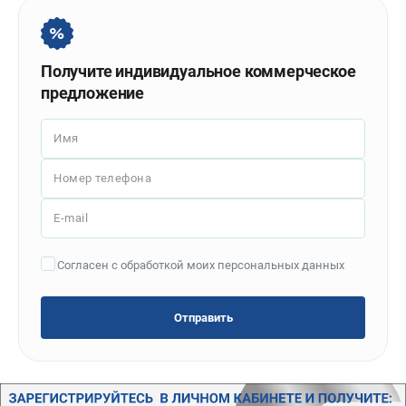
Политика обработки персональных данных
Новости
Бонусная программа
Получите индивидуальное коммерческое
Как нас найти
предложение
Пользовательское соглашение
Имя
СТАНОЧНОЕ ОБОРУДОВАНИЕ
Номер телефона
Комбинированные станки
Ленточнопильные станки
E-mail
Рейсмусы
Сверлильные станки
Согласен с обработкой моих персональных данных
Стружкоотсосы
Фуговальные станки
Отправить
Циркулярные станки
Шлифовальные станки
ДОПОЛНИТЕЛЬНОЕ ОБОРУДОВАНИЕ