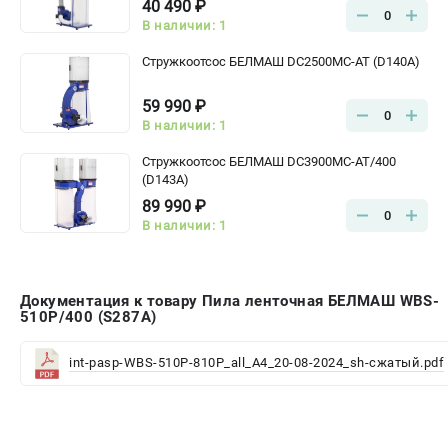
40 490 ₽
0
В наличии: 1
Стружкоотсос БЕЛМАШ DC2500MC-AT (D140A)
59 990 ₽
0
В наличии: 1
Стружкоотсос БЕЛМАШ DC3900MC-AT/400
(D143A)
89 990 ₽
0
В наличии: 1
Документация к товару Пила ленточная БЕЛМАШ WBS-
510P/400 (S287A)
int-pasp-WBS-510P-810P_all_A4_20-08-2024_sh-сжатый.pdf