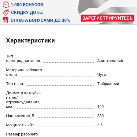
Валы строгальные
Патроны и переходники
Подставки для станков
Полотна пильные по дереву
Прижимные устройства
Характеристики
Рольганги-роликовые опоры
Цанги и зажимы
Тип
электродвигателя
Асинхронный
ПОЛЕЗНЫЕ СТАТЬИ
Материал рабочего
стола
Чугун
Характеристики токарных станков
Токарные "ДОПЫ"
Тип паза
Т-образный
Все о влажности древесины
Диаметр патрубка
пыле/
стружкоудаления,
мм
120
ТЕЛЕФОН (САНКТ-ПЕТЕРБУРГ)
Напряжение, В
380
+7 (812) 317-66-20
Информация размещённая на сайте не является публичной
Мощность, кВт
3.5
офертой
Размер рабочего