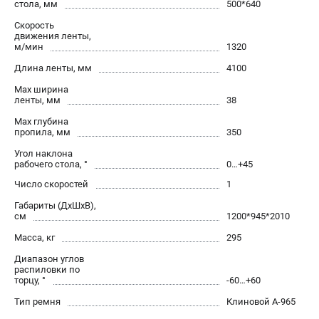
стола, мм
500*640
проспект Александровской Фермы, 29АЛ
8 (812) 317-66-20
Скорость
Режим работы колл-центра:
движения ленты,
м/мин
1320
пн-пт - с 9:00 до 18:00
сб - с 10:00 до 16:00
Длина ленты, мм
4100
вс - выходной
zakaz@belmash-market.ru
Max ширина
ленты, мм
38
Max глубина
пропила, мм
350
Угол наклона
рабочего стола, °
0…+45
Число скоростей
1
Габариты (ДхШхВ),
см
1200*945*2010
Масса, кг
295
Диапазон углов
распиловки по
торцу, °
-60…+60
Тип ремня
Клиновой A-965