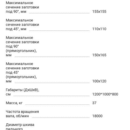
Максимальное
Валы строгальные
сечение заготовки
Патроны и переходники
под 90°, мм
155х155
Подставки для станков
Максимальное
сечение заготовки
Полотна пильные по дереву
под 45°, мм
110х110
Прижимные устройства
Максимальное
Рольганги-роликовые опоры
сечение заготовки
под 90°
Цанги и зажимы
(прямоугольник),
мм
150х165
ПОЛЕЗНЫЕ СТАТЬИ
Максимальное
сечение заготовки
Характеристики токарных станков
под 45°
(прямоугольник),
Токарные "ДОПЫ"
мм
100х120
Все о влажности древесины
Габариты (ДхШхВ),
см
1200*1000*800
Масса, кг
37
ТЕЛЕФОН (САНКТ-ПЕТЕРБУРГ)
+7 (812) 317-66-20
Частота вращения
вала, об/мин
18000
Информация размещённая на сайте не является публичной
офертой
Диаметр шкива
пильного