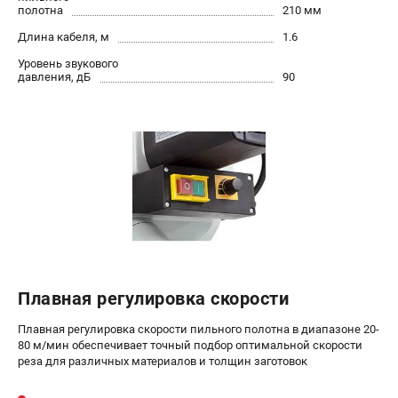
полотна
проспект Александровской Фермы, 29АЛ
210 мм
8 (812) 317-66-20
Длина кабеля, м
1.6
Режим работы колл-центра:
пн-пт - с 9:00 до 18:00
Уровень звукового
сб - с 10:00 до 16:00
давления, дБ
90
вс - выходной
zakaz@belmash-market.ru
Плавная регулировка скорости
Плавная регулировка скорости пильного полотна в диапазоне 20-
80 м/мин обеспечивает точный подбор оптимальной скорости
реза для различных материалов и толщин заготовок