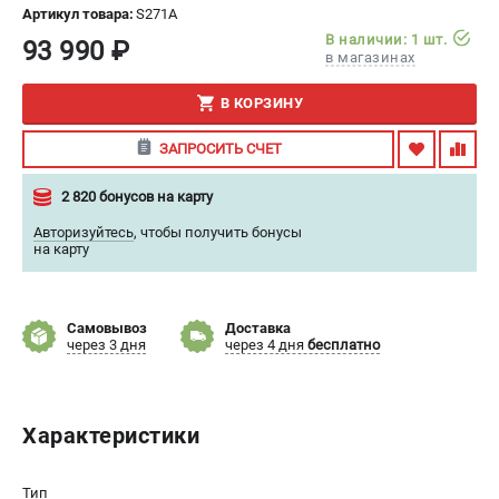
Артикул товара:
S271A
ИЗБРАННОЕ
(
0
)
В наличии: 1 шт.
93 990 ₽
в магазинах
МАГАЗИНЫ
В КОРЗИНУ
СЕРВИС
ЗАПРОСИТЬ СЧЕТ
ПОДДЕРЖКА
2 820 бонусов на карту
Сервисный центр
Авторизуйтесь
,
чтобы получить бонусы
на карту
Гарантия
Правила обмена и возврата
Самовывоз
Доставка
ИНФОРМАЦИЯ
через 3 дня
через 4 дня
бесплатно
Юридическим лицам
Контакты
Характеристики
Способы оплаты
О компании
О бренде
Тип