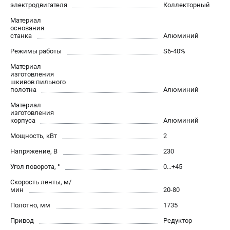
электродвигателя
Коллекторный
Политика обработки персональных данных
Материал
Новости
основания
Бонусная программа
станка
Алюминий
Как нас найти
Режимы работы
S6-40%
Пользовательское соглашение
Материал
изготовления
шкивов пильного
СТАНОЧНОЕ ОБОРУДОВАНИЕ
полотна
Алюминий
Комбинированные станки
Материал
изготовления
Ленточнопильные станки
корпуса
Алюминий
Рейсмусы
Мощность, кВт
2
Сверлильные станки
Напряжение, В
230
Стружкоотсосы
Угол поворота, °
0…+45
Фуговальные станки
Циркулярные станки
Скорость ленты, м/
мин
20-80
Шлифовальные станки
Полотно, мм
1735
ДОПОЛНИТЕЛЬНОЕ ОБОРУДОВАНИЕ
Привод
Редуктор