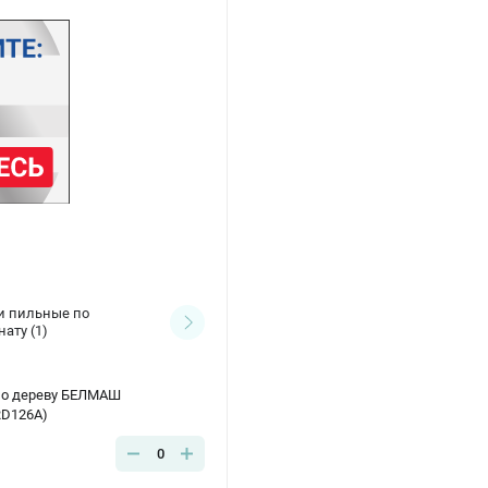
и пильные по
Струбцины
(1)
нату
(1)
по дереву БЕЛМАШ
RD126A)
0