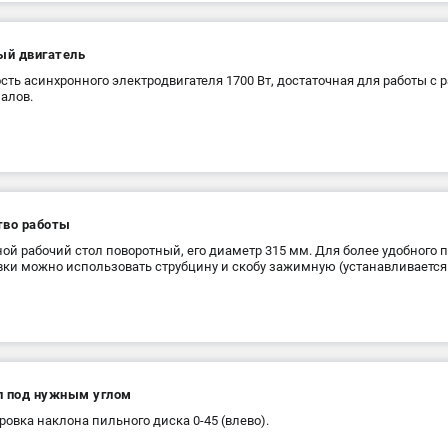
й двигатель
ть асинхронного электродвигателя 1700 Вт, достаточная для работы 
алов.
тво работы
ой рабочий стол поворотный, его диаметр 315 мм. Для более удобного
вки можно использовать струбцину и скобу зажимную (устанавливается 
л под нужным углом
ровка наклона пильного диска 0-45 (влево).