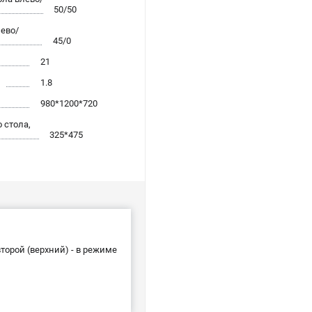
50/50
ево/
45/0
21
1.8
980*1200*720
 стола,
325*475
торой (верхний) - в режиме