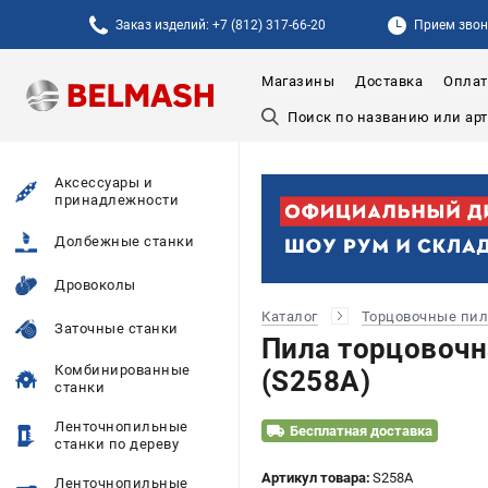
Заказ изделий: +7 (812) 317-66-20
Прием звонк
Магазины
Доставка
Оплат
Аксессуары и
принадлежности
Долбежные станки
Дровоколы
Каталог
Торцовочные пи
Заточные станки
Пила торцовоч
Комбинированные
(S258A)
станки
Ленточнопильные
Бесплатная доставка
станки по дереву
Артикул товара:
S258A
Ленточнопильные