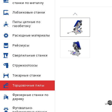
станки по металлу
Лобзиковые станки
Пилы цепные по
газобетону
Расходные материалы
Рейсмусы
Сверлильные станки
Стружкоотсосы
Токарные станки
Торцовочные пилы
Фрезерные станки по
дереву
Фуговально-
рейсмусовые станки