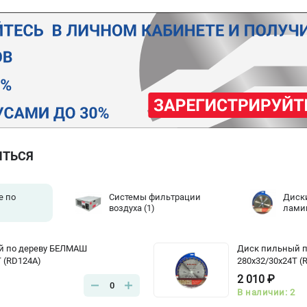
ИТЬСЯ
е по
Системы фильтрации
Диск
воздуха
(1)
лами
й по дереву БЕЛМАШ
Диск пильный 
T (RD124A)
280x32/30x24T (
2 010 ₽
0
В наличии: 2