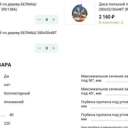
й по дереву БЕЛМАШ
Диск пильный 
T (RD138A)
280х32/30x48Т (
2 160 ₽
0
В наличии: 2
 по дереву БЕЛМАШ 280x30x48T
0
ВАРА
Да
Максимальное сечение за
под 90°, мм
нет
Максимальное сечение за
Коллекторный
под 45°, мм
Алюминий
Глубина пропила под углом
мм
40
Глубина пропила под углом
мм
220
Настройка поворотного ст