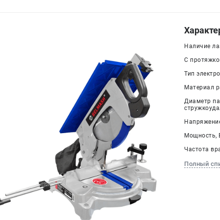
Характе
Наличие ла
С протяжкой
Тип электр
Материал р
Диаметр па
стружкоудал
Напряжение,
Мощность, В
Частота вра
Полный сп