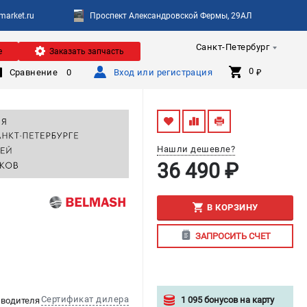
arket.ru
Проспект Александровской Фермы, 29АЛ
Санкт-Петербург
е
Заказать запчасть
0 
Сравнение
0
Вход или регистрация
₽
Нашли дешевле?
36 490 ₽
В КОРЗИНУ
ЗАПРОСИТЬ СЧЕТ
Сертификат дилера
1 095 бонусов на карту
изводителя