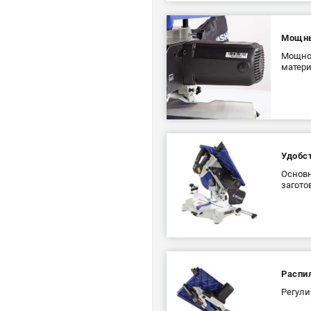
Мощны
Мощнос
матери
Удобс
Основн
загото
Распи
Регули