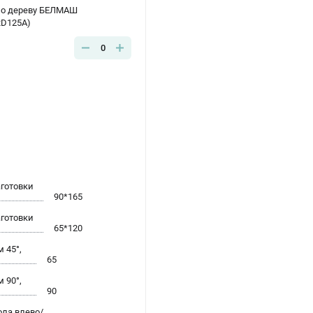
по дереву БЕЛМАШ
RD125A)
0
готовки
90*165
готовки
65*120
 45°,
65
 90°,
90
ола влево/