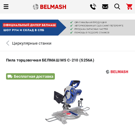
0 
₽
САНКТ-ПЕТЕРБУРГ
Циркулярные станки
+7 (812) 317-66-20
- ЗАКАЗ ИЗДЕЛИЙ
Пила торцовочная БЕЛМАШ MS C-210 (S256A)
ЗАКАЗАТЬ ЗАПЧАСТЬ
Бесплатная доставка
ВХОД ИЛИ РЕГИСТРАЦИЯ
КАТАЛОГ
АКЦИИ
СРАВНЕНИЕ
(
0
)