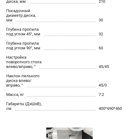
диска, мм
210
проспект Александровской Фермы, 29АЛ
8 (812) 317-66-20
Посадочный
Режим работы колл-центра:
диаметр диска,
мм
30
пн-пт - с 9:00 до 18:00
сб - с 10:00 до 16:00
Глубина пропила
вс - выходной
под углом 45°, мм
32
zakaz@belmash-market.ru
Глубина пропила
под углом 90°, мм
60
Настройка
поворотного стола
влево/вправо, °
45/45
Наклон пильного
диска влево/
вправо, °
45/0
Масса, кг
7.2
Габариты (ДхШхВ),
см
400*690*460