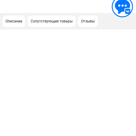
Описание
Сопутствующие товары
Отзывы
ПОДДЕРЖКА
Сервисный центр
Гарантия
Правила обмена и возврата
ИНФОРМАЦИЯ
Юридическим лицам
Контакты
Способы оплаты