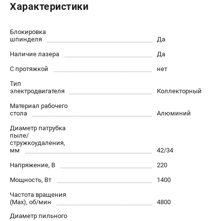
Характеристики
Валы строгальные
Патроны и переходники
Подставки для станков
Блокировка
шпинделя
Да
Полотна пильные по дереву
Наличие лазера
Да
Прижимные устройства
Рольганги-роликовые опоры
С протяжкой
нет
Цанги и зажимы
Тип
электродвигателя
Коллекторный
Материал рабочего
ПОЛЕЗНЫЕ СТАТЬИ
стола
Алюминий
Характеристики токарных станков
Диаметр патрубка
Токарные "ДОПЫ"
пыле/
стружкоудаления,
Все о влажности древесины
мм
42/34
Напряжение, В
220
ТЕЛЕФОН (САНКТ-ПЕТЕРБУРГ)
Мощность, Вт
1400
+7 (812) 317-66-20
Частота вращения
Информация размещённая на сайте не является публичной
(Max), об/мин
4800
офертой
Диаметр пильного