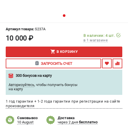
ИЗБРАННОЕ
(
0
)
МАГАЗИНЫ
Артикул товара:
S237A
СЕРВИС
В наличии: 4 шт.
10 000 ₽
в 1 магазине
ПОДДЕРЖКА
В КОРЗИНУ
Сервисный центр
ЗАПРОСИТЬ СЧЕТ
Гарантия
Правила обмена и возврата
300 бонусов на карту
Авторизуйтесь
,
чтобы получить бонусы
ИНФОРМАЦИЯ
на карту
Юридическим лицам
1 год гарантии + 1-2 года гарантии при регистрации на сайте
Контакты
производителя
Способы оплаты
Самовывоз
Доставка
О компании
10 August
через 2 дня
бесплатно
О бренде