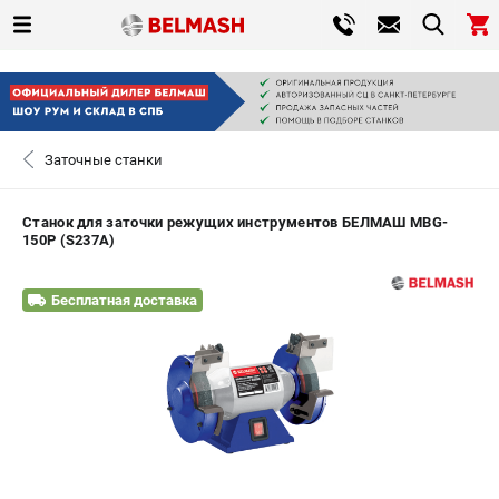
0 
₽
САНКТ-ПЕТЕРБУРГ
Заточные станки
+7 (812) 317-66-20
- ЗАКАЗ ИЗДЕЛИЙ
Станок для заточки режущих инструментов БЕЛМАШ MBG-
150P (S237A)
ЗАКАЗАТЬ ЗАПЧАСТЬ
Бесплатная доставка
ВХОД ИЛИ РЕГИСТРАЦИЯ
КАТАЛОГ
АКЦИИ
СРАВНЕНИЕ
(
0
)