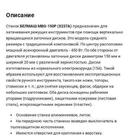
Описание
Станок
БЕЛМАШ MBG-150P (S237A)
предназначен для
затачивания режущих инструментов при помощи вертикально
вращающихся заточных дисков. Это модель среднего
размера с традиционной компоновкой. По центру расположен
мощный асинхронный двигатель - 450 Вт. По обе стороны от
двигателя установлены заточные диски диаметром 150 мм и
шириной 20 мм с различной зернистостью. Диски
изготовлены из нормального электрокорунда (15А). Такой
абразив используют для восстановления эксплуатационных
свойств ручного инструмента, такого как ножи, топоры,
стамески и т. п.; для снятия заусенцев, фасок, обдирки на
небольших заготовках. Оба диска оснащены рабочими
упорами (подручниками), защитными кожухами (листовая
сталь), искрозащитными экранами (пластик).
Основание станка алюминиевое, литое.
На переднюю часть станины выведен выключатель в
пылезащитном исполнении.
Имеются отверстия для крепления к верстаку.