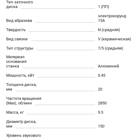
Тип заточного
проспект Александровской Фермы, 29АЛ
диска
1 (ПП)
8 (812) 317-66-20
Режим работы колл-центра:
электрокорунд
пн-пт - с 9:00 до 18:00
Вид абразива
15А
сб - с 10:00 до 16:00
Твердость
N (средняя)
вс - выходной
zakaz@belmash-market.ru
Вид связки
V (керамическая)
Тип структуры
7/5 (средняя)
Материал
основания
станка
Алюминий
Мощность, кВт
0.45
Толщина диска,
мм
20
Частота вращения
(Max), об/мин
2850
Масса, кг
9.5
Диаметр диска,
мм
150
Уровень звукового