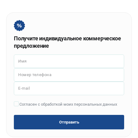
Политика обработки персональных данных
Новости
Бонусная программа
Как нас найти
Пользовательское соглашение
Получите индивидуальное коммерческое
предложение
СТАНОЧНОЕ ОБОРУДОВАНИЕ
Имя
Комбинированные станки
Ленточнопильные станки
Номер телефона
Рейсмусы
Сверлильные станки
E-mail
Стружкоотсосы
Фуговальные станки
Согласен с обработкой моих персональных данных
Циркулярные станки
Шлифовальные станки
Отправить
ДОПОЛНИТЕЛЬНОЕ ОБОРУДОВАНИЕ