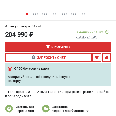
ИЗБРАННОЕ
(
0
)
МАГАЗИНЫ
Артикул товара:
S177A
СЕРВИС
В наличии: 1 шт.
204 990 ₽
в магазинах
ПОДДЕРЖКА
В КОРЗИНУ
Сервисный центр
ЗАПРОСИТЬ СЧЕТ
Гарантия
Правила обмена и возврата
6 150 бонусов на карту
Авторизуйтесь
,
чтобы получить бонусы
ИНФОРМАЦИЯ
на карту
Юридическим лицам
1 год гарантии + 1-2 года гарантии при регистрации на сайте
Контакты
производителя
Способы оплаты
Самовывоз
Доставка
О компании
через 3 дня
через 4 дня
бесплатно
О бренде