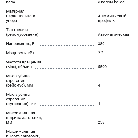
вала
с валом helical
проспект Александровской Фермы, 29АЛ
8 (812) 317-66-20
Материал
Режим работы колл-центра:
параллельного
Алюминиевый
пн-пт - с 9:00 до 18:00
упора
профиль
сб - с 10:00 до 16:00
Тип подачи
вс - выходной
(рейсмусование)
Автоматическая
zakaz@belmash-market.ru
Напряжение, В
380
Мощность, кВт
2.2
Частота вращения
(Max), об/мин
5500
Max глубина
строгания
(рейсмус), мм
4
Max глубина
строгания
(фугование), мм
4
Максимальная
ширина заготовки,
мм
258
Максимальная
высота заготовки,