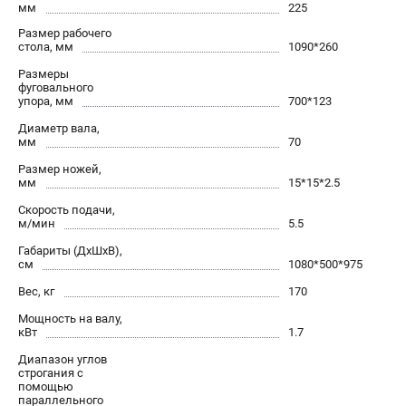
мм
225
Размер рабочего
стола, мм
1090*260
Размеры
фуговального
упора, мм
700*123
Диаметр вала,
мм
70
Размер ножей,
мм
15*15*2.5
Скорость подачи,
м/мин
5.5
Габариты (ДхШхВ),
см
1080*500*975
Вес, кг
170
Мощность на валу,
кВт
1.7
Диапазон углов
строгания с
помощью
параллельного