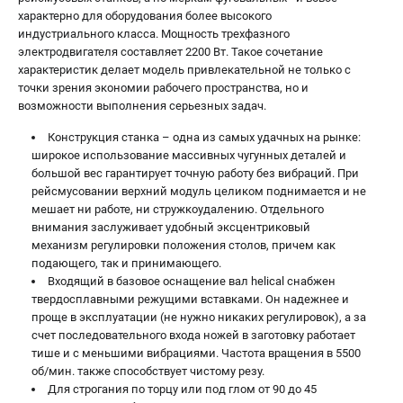
характерно для оборудования более высокого
индустриального класса. Мощность трехфазного
электродвигателя составляет 2200 Вт. Такое сочетание
характеристик делает модель привлекательной не только с
точки зрения экономии рабочего пространства, но и
возможности выполнения серьезных задач.
Конструкция станка – одна из самых удачных на рынке:
широкое использование массивных чугунных деталей и
большой вес гарантирует точную работу без вибраций. При
рейсмусовании верхний модуль целиком поднимается и не
мешает ни работе, ни стружкоудалению. Отдельного
внимания заслуживает удобный эксцентриковый
механизм регулировки положения столов, причем как
подающего, так и принимающего.
Входящий в базовое оснащение вал helical снабжен
твердосплавными режущими вставками. Он надежнее и
проще в эксплуатации (не нужно никаких регулировок), а за
счет последовательного входа ножей в заготовку работает
тише и с меньшими вибрациями. Частота вращения в 5500
об/мин. также способствует чистому резу.
Для строгания по торцу или под глом от 90 до 45