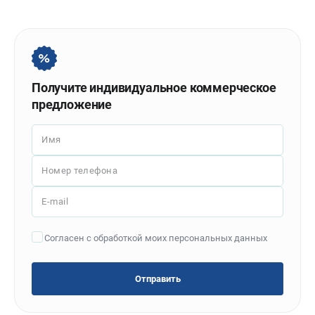
Политика обработки персональных данных
Новости
Бонусная программа
Как нас найти
Пользовательское соглашение
Получите индивидуальное коммерческое
предложение
СТАНОЧНОЕ ОБОРУДОВАНИЕ
Имя
Комбинированные станки
Ленточнопильные станки
Номер телефона
Рейсмусы
Сверлильные станки
E-mail
Стружкоотсосы
Фуговальные станки
Согласен с обработкой моих персональных данных
Циркулярные станки
Шлифовальные станки
Отправить
ДОПОЛНИТЕЛЬНОЕ ОБОРУДОВАНИЕ