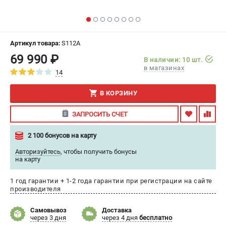
ИЗБРАННОЕ
(
0
)
МАГАЗИНЫ
Артикул товара:
S112A
69 990 ₽
В наличии: 10 шт.
СЕРВИС
в магазинах
14
ПОДДЕРЖКА
В КОРЗИНУ
Сервисный центр
ЗАПРОСИТЬ СЧЕТ
Гарантия
Правила обмена и возврата
2 100 бонусов на карту
Авторизуйтесь
,
чтобы получить бонусы
ИНФОРМАЦИЯ
на карту
Юридическим лицам
1 год гарантии + 1-2 года гарантии при регистрации на сайте
Контакты
производителя
Способы оплаты
О компании
Самовывоз
Доставка
через 3 дня
через 4 дня
бесплатно
О бренде