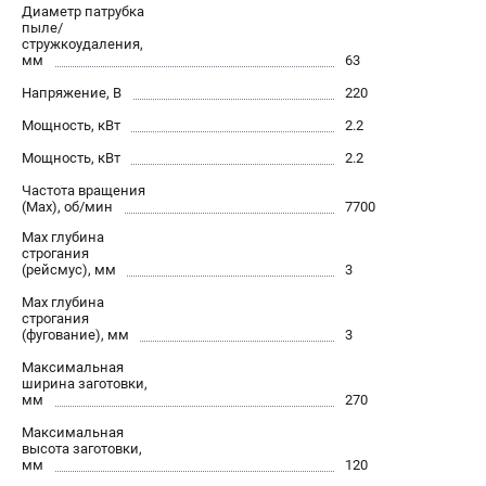
Диаметр патрубка
проспект Александровской Фермы, 29АЛ
пыле/
8 (812) 317-66-20
стружкоудаления,
Режим работы колл-центра:
мм
63
пн-пт - с 9:00 до 18:00
сб - с 10:00 до 16:00
Напряжение, В
220
вс - выходной
Мощность, кВт
2.2
zakaz@belmash-market.ru
Мощность, кВт
2.2
Частота вращения
(Max), об/мин
7700
Max глубина
строгания
(рейсмус), мм
3
Max глубина
строгания
(фугование), мм
3
Максимальная
ширина заготовки,
мм
270
Максимальная
высота заготовки,
мм
120