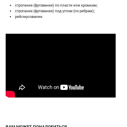
строгание (фугование) по пласти или кромкам;
строгание (фугование) под углом (по ребрам);
рейсмусование.