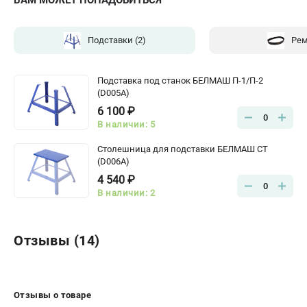
ВАМ МОЖЕТ ПОНАДОБИТЬСЯ
Подставки
(2)
Ре
Подставка под станок БЕЛМАШ П-1/П-2
(D005A)
6 100 ₽
0
В наличии: 5
Столешница для подставки БЕЛМАШ СТ
(D006A)
4 540 ₽
0
В наличии: 2
Отзывы (14)
Отзывы о товаре