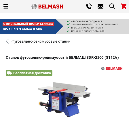
0 
₽
САНКТ-ПЕТЕРБУРГ
Фуговально-рейсмусовые станки
+7 (812) 317-66-20
- ЗАКАЗ ИЗДЕЛИЙ
Станок фуговально-рейсмусовый БЕЛМАШ SDR-2200 (S112A)
ЗАКАЗАТЬ ЗАПЧАСТЬ
Бесплатная доставка
ВХОД ИЛИ РЕГИСТРАЦИЯ
КАТАЛОГ
АКЦИИ
СРАВНЕНИЕ
(
0
)