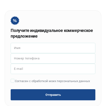
Политика обработки персональных данных
Новости
Бонусная программа
Как нас найти
Пользовательское соглашение
Получите индивидуальное коммерческое
предложение
СТАНОЧНОЕ ОБОРУДОВАНИЕ
Комбинированные станки
Имя
Ленточнопильные станки
Номер телефона
Рейсмусы
Сверлильные станки
E-mail
Стружкоотсосы
Фуговальные станки
Согласен с обработкой моих персональных данных
Циркулярные станки
Шлифовальные станки
Отправить
ДОПОЛНИТЕЛЬНОЕ ОБОРУДОВАНИЕ