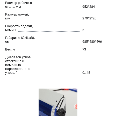
Размер рабочего
стола, мм
952*284
Размер ножей,
мм
270*2*20
Скорость подачи,
м/мин
6
Габариты (ДхШхВ),
см
985*480*496
Вес, кг
73
Диапазон углов
строгания с
помощью
параллельного
упора, °
0...45