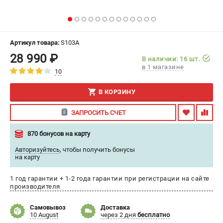
ИЗБРАННОЕ
(
0
)
МАГАЗИНЫ
Артикул товара:
S103A
28 990 ₽
В наличии: 16 шт.
СЕРВИС
в 1 магазине
10
ПОДДЕРЖКА
В КОРЗИНУ
Сервисный центр
ЗАПРОСИТЬ СЧЕТ
Гарантия
Правила обмена и возврата
870 бонусов на карту
Авторизуйтесь
,
чтобы получить бонусы
ИНФОРМАЦИЯ
на карту
Юридическим лицам
1 год гарантии + 1-2 года гарантии при регистрации на сайте
Контакты
производителя
Способы оплаты
О компании
Самовывоз
Доставка
10 August
через 2 дня
бесплатно
О бренде