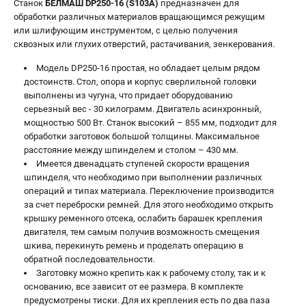
Станок
БЕЛМАШ DP250-16 (S103A)
предназначен для
обработки различных материалов вращающимся режущим
или шлифующим инструментом, с целью получения
сквозных или глухих отверстий, растачивания, зенкерования.
Модель DP250-16 простая, но обладает целым рядом
достоинств. Стол, опора и корпус сверлильной головки
выполнены из чугуна, что придает оборудованию
серьезный вес - 30 килограмм. Двигатель асинхронный,
мощностью 500 Вт. Станок высокий – 855 мм, подходит для
обработки заготовок большой толщины. Максимальное
расстояние между шпинделем и столом – 430 мм.
Имеется двенадцать ступеней скорости вращения
шпинделя, что необходимо при выполнении различных
операций и типах материала. Переключение производится
за счет переброски ремней. Для этого необходимо открыть
крышку ременного отсека, ослабить барашек крепления
двигателя, тем самым получив возможность смещения
шкива, перекинуть ремень и проделать операцию в
обратной последовательности.
Заготовку можно крепить как к рабочему столу, так и к
основанию, все зависит от ее размера. В комплекте
предусмотрены тиски. Для их крепления есть по два паза