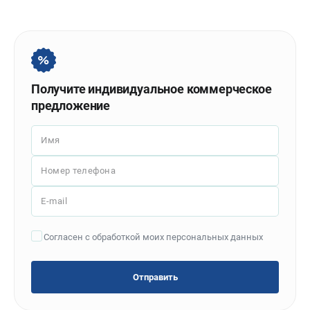
Политика обработки персональных данных
Новости
Бонусная программа
Как нас найти
Пользовательское соглашение
Получите индивидуальное коммерческое
предложение
СТАНОЧНОЕ ОБОРУДОВАНИЕ
Комбинированные станки
Имя
Ленточнопильные станки
Номер телефона
Рейсмусы
Сверлильные станки
E-mail
Стружкоотсосы
Фуговальные станки
Согласен с обработкой моих персональных данных
Циркулярные станки
Шлифовальные станки
Отправить
ДОПОЛНИТЕЛЬНОЕ ОБОРУДОВАНИЕ