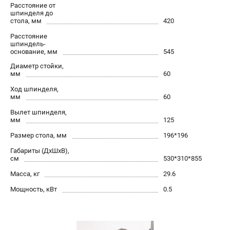
Расстояние от
проспект Александровской Фермы, 29АЛ
шпинделя до
8 (812) 317-66-20
стола, мм
420
Режим работы колл-центра:
пн-пт - с 9:00 до 18:00
Расстояние
сб - с 10:00 до 16:00
шпиндель-
основание, мм
545
вс - выходной
zakaz@belmash-market.ru
Диаметр стойки,
мм
60
Ход шпинделя,
мм
60
Вылет шпинделя,
мм
125
Размер стола, мм
196*196
Габариты (ДхШхВ),
см
530*310*855
Масса, кг
29.6
Мощность, кВт
0.5