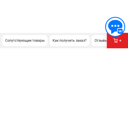
Сопутствующие товары
Как получить заказ?
Отзывы
Докуме
ПОДДЕРЖКА
Сервисный центр
Гарантия
Правила обмена и возврата
ИНФОРМАЦИЯ
Юридическим лицам