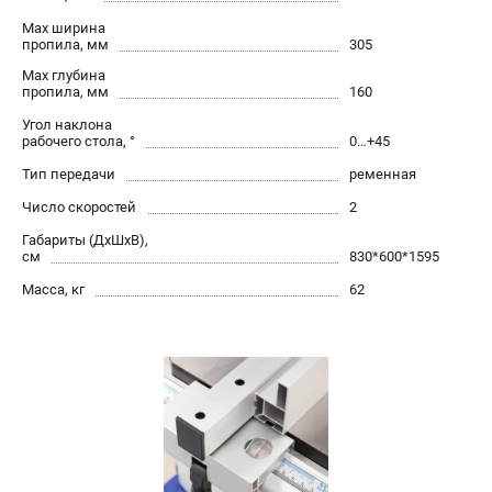
проспект Александровской Фермы, 29АЛ
Max ширина
8 (812) 317-66-20
пропила, мм
305
Режим работы колл-центра:
пн-пт - с 9:00 до 18:00
Max глубина
пропила, мм
160
сб - с 10:00 до 16:00
вс - выходной
Угол наклона
zakaz@belmash-market.ru
рабочего стола, °
0…+45
Тип передачи
ременная
Число скоростей
2
Габариты (ДхШхВ),
см
830*600*1595
Масса, кг
62