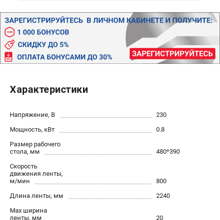
Валы строгальные
Патроны и переходники
Подставки для станков
Полотна пильные по дереву
Прижимные устройства
Рольганги-роликовые опоры
Цанги и зажимы
Характеристики
ПОЛЕЗНЫЕ СТАТЬИ
Напряжение, В
230
Характеристики токарных станков
Мощность, кВт
0.8
Токарные "ДОПЫ"
Размер рабочего
Все о влажности древесины
стола, мм
480*390
Скорость
движения ленты,
ТЕЛЕФОН (САНКТ-ПЕТЕРБУРГ)
м/мин
800
+7 (812) 317-66-20
Длина ленты, мм
2240
Информация размещённая на сайте не является публичной
офертой
Max ширина
ленты, мм
20