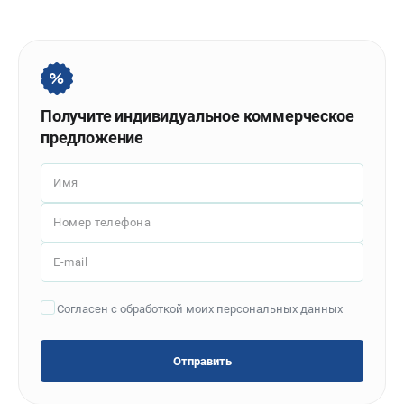
Политика обработки персональных данных
Новости
Бонусная программа
Как нас найти
Пользовательское соглашение
Получите индивидуальное коммерческое
предложение
СТАНОЧНОЕ ОБОРУДОВАНИЕ
Комбинированные станки
Имя
Ленточнопильные станки
Номер телефона
Рейсмусы
Сверлильные станки
E-mail
Стружкоотсосы
Фуговальные станки
Согласен с обработкой моих персональных данных
Циркулярные станки
Шлифовальные станки
Отправить
ДОПОЛНИТЕЛЬНОЕ ОБОРУДОВАНИЕ