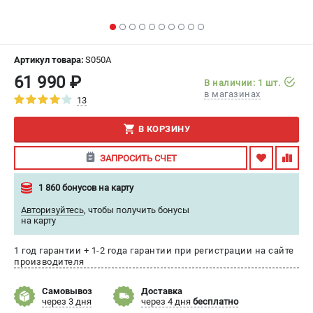
ИЗБРАННОЕ
(
0
)
МАГАЗИНЫ
Артикул товара:
S050A
61 990 ₽
В наличии: 1 шт.
СЕРВИС
в магазинах
13
ПОДДЕРЖКА
В КОРЗИНУ
Сервисный центр
ЗАПРОСИТЬ СЧЕТ
Гарантия
Правила обмена и возврата
1 860 бонусов на карту
Авторизуйтесь
,
чтобы получить бонусы
ИНФОРМАЦИЯ
на карту
Юридическим лицам
1 год гарантии + 1-2 года гарантии при регистрации на сайте
Контакты
производителя
Способы оплаты
О компании
Самовывоз
Доставка
через 3 дня
через 4 дня
бесплатно
О бренде