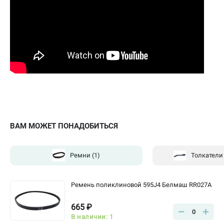
ВАМ МОЖЕТ ПОНАДОБИТЬСЯ
Ремни
(1)
Толкатели
Ремень поликлиновой 595J4 Белмаш RR027A
665 ₽
0
В наличии: 1