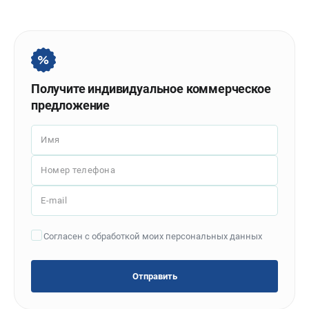
Политика обработки персональных данных
Новости
Бонусная программа
Как нас найти
Пользовательское соглашение
Получите индивидуальное коммерческое
предложение
СТАНОЧНОЕ ОБОРУДОВАНИЕ
Комбинированные станки
Имя
Ленточнопильные станки
Номер телефона
Рейсмусы
Сверлильные станки
E-mail
Стружкоотсосы
Фуговальные станки
Согласен с обработкой моих персональных данных
Циркулярные станки
Шлифовальные станки
Отправить
ДОПОЛНИТЕЛЬНОЕ ОБОРУДОВАНИЕ