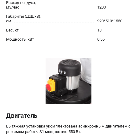
Расход воздуха,
проспект Александровской Фермы, 29АЛ
м3/час
1200
8 (812) 317-66-20
Режим работы колл-центра:
Габариты (ДхШхВ),
пн-пт - с 9:00 до 18:00
см
920*510*1550
сб - с 10:00 до 16:00
Вес, кг
18
вс - выходной
zakaz@belmash-market.ru
Мощность, кВт
0.55
Двигатель
Вытяжная установка укомплектована асинхронным двигателем с
режимом работы S1 мощностью 550 Вт.