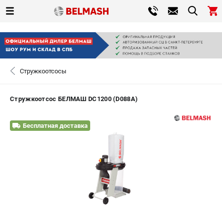
0 
₽
САНКТ-ПЕТЕРБУРГ
Стружкоотсосы
+7 (812) 317-66-20
- ЗАКАЗ ИЗДЕЛИЙ
Стружкоотсос БЕЛМАШ DC1200 (D088A)
ЗАКАЗАТЬ ЗАПЧАСТЬ
Бесплатная доставка
ВХОД ИЛИ РЕГИСТРАЦИЯ
КАТАЛОГ
АКЦИИ
СРАВНЕНИЕ
(
0
)