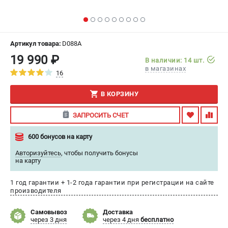
ИЗБРАННОЕ
(
0
)
МАГАЗИНЫ
Артикул товара:
D088A
19 990 ₽
В наличии: 14 шт.
СЕРВИС
в магазинах
16
ПОДДЕРЖКА
В КОРЗИНУ
Сервисный центр
ЗАПРОСИТЬ СЧЕТ
Гарантия
Правила обмена и возврата
600 бонусов на карту
Авторизуйтесь
,
чтобы получить бонусы
ИНФОРМАЦИЯ
на карту
Юридическим лицам
1 год гарантии + 1-2 года гарантии при регистрации на сайте
Контакты
производителя
Способы оплаты
О компании
Самовывоз
Доставка
через 3 дня
через 4 дня
бесплатно
О бренде